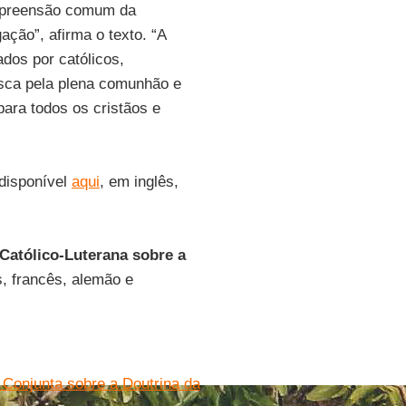
ompreensão comum da
ação”, afirma o texto. “A
dos por católicos,
usca pela plena comunhão e
ara todos os cristãos e
disponível
aqui
, em inglês,
Católico-Luterana sobre a
s, francês, alemão e
Conjunta sobre a Doutrina da