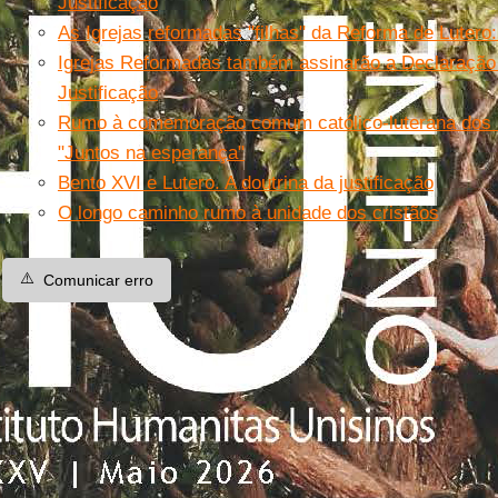
Justificação
As Igrejas reformadas "filhas" da Reforma de Lutero
Igrejas Reformadas também assinarão a Declaração 
Justificação
Rumo à comemoração comum católico-luterana dos 
"Juntos na esperança"
Bento XVI e Lutero. A doutrina da justificação
O longo caminho rumo à unidade dos cristãos
⚠️
Comunicar erro