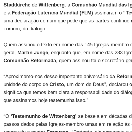
Stadtkirche
de
Wittenberg
, a
Comunhão Mundial das I
e a
Federação Luterana Mundial (FLM)
assinaram o
“Te
uma declaração comum que pede que as partes continuem
comum, do diálogo.
Quem assinou o texto em nome das 145 Igrejas-membro
geral,
Martin Junge
, enquanto que, em nome das 233 Igre
Comunhão Reformada
, quem assinou foi o secretário-ge
“Aproximamo-nos desse importante aniversário da
Refor
unidade do corpo de
Cristo
, um dom de Deus”, declarou 
significa que temos bem clara a responsabilidade do diálo
que assinamos hoje testemunha isso.”
“O
‘Testemunho de Wittenberg’
se baseia em décadas de
passos dados pelas Igrejas-membro umas em relação às 