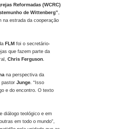
grejas Reformadas (WCRC)
stemunho de Wittenberg”
,
 na estrada da cooperação
 da
FLM
foi o secretário-
jas que fazem parte da
ral,
Chris Ferguson
.
ma
na perspectiva da
o pastor
Junge
. “Isso
go e do encontro. O texto
 diálogo teológico e em
outras em todo o mundo”,