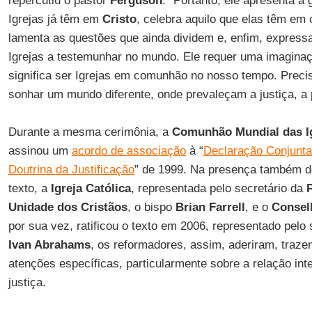
repercutiu o pastor
Ferguson
. “Portanto, ele apresenta a
Igrejas já têm em
Cristo
, celebra aquilo que elas têm e
lamenta as questões que ainda dividem e, enfim, expre
Igrejas a testemunhar no mundo. Ele requer uma imagina
significa ser Igrejas em comunhão no nosso tempo. Preci
sonhar um mundo diferente, onde prevaleçam a justiça, a p
Durante a mesma cerimônia, a
Comunhão Mundial das I
assinou um
acordo de associação
à “
Declaração Conjunta
Doutrina da Justificação
” de 1999. Na presença também do
texto, a
Igreja Católica
, representada pelo secretário da
Unidade dos Cristãos
, o bispo
Brian Farrell
, e o
Consel
por sua vez, ratificou o texto em 2006, representado pelo 
Ivan Abrahams
, os reformadores, assim, aderiram, traz
atenções específicas, particularmente sobre a relação integ
justiça.