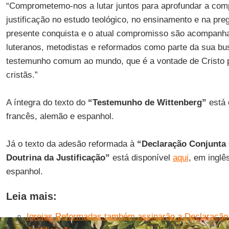
“Comprometemo-nos a lutar juntos para aprofundar a c
justificação no estudo teológico, no ensinamento e na preg
presente conquista e o atual compromisso são acompanha
luteranos, metodistas e reformados como parte da sua b
testemunho comum ao mundo, que é a vontade de Cristo p
cristãs.”
A íntegra do texto do
“Testemunho de Wittenberg”
está 
francês, alemão e espanhol.
Já o texto da adesão reformada à
“Declaração Conjunta 
Doutrina da Justificação”
está disponível
aqui
, em inglê
espanhol.
Leia mais:
Igrejas Reformadas também assinarão a Declaração 