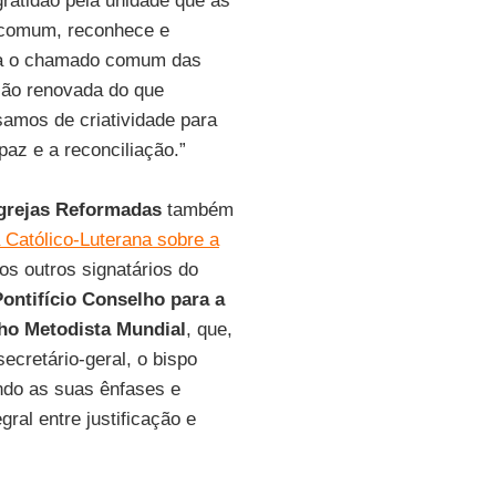
 gratidão pela unidade que as
m comum, reconhece e
ssa o chamado comum das
ção renovada do que
samos de criatividade para
az e a reconciliação.”
grejas Reformadas
também
 Católico-Luterana sobre a
s outros signatários do
Pontifício Conselho para a
ho Metodista Mundial
, que,
secretário-geral, o bispo
endo as suas ênfases e
ral entre justificação e