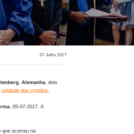
RC
07 Julho 2017
ttenberg
,
Alemanha
, dois
à
unidade dos cristãos
.
orma
, 05-07-2017. A
o que ocorreu na