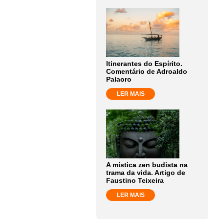
Itinerantes do Espírito.
Comentário de Adroaldo
Palaoro
LER MAIS
A mística zen budista na
trama da vida. Artigo de
Faustino Teixeira
LER MAIS