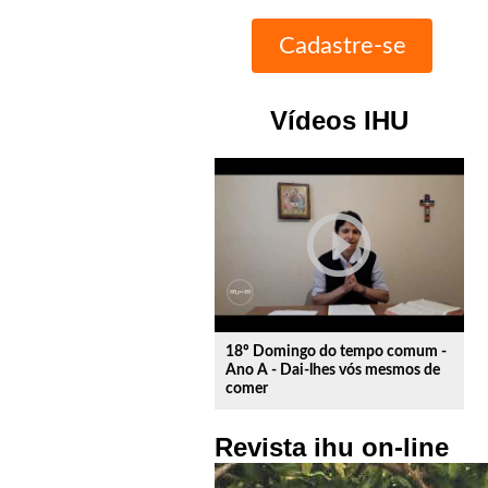
Vídeos IHU
play_circle_outline
18º Domingo do tempo comum -
Ano A - Dai-lhes vós mesmos de
comer
Revista ihu on-line