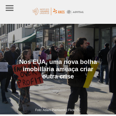
Nos EUA, uma nova bolha
imobiliária ameaça criar
outra crise
Foto: Adam Pieniazek | Flickr CC