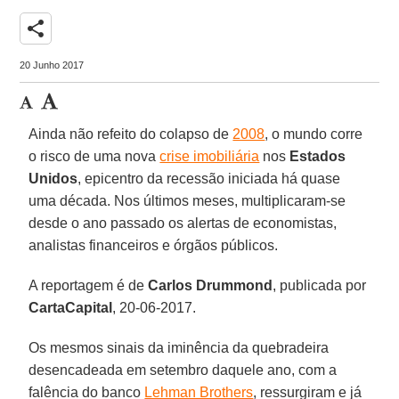
share
20 Junho 2017
Ainda não refeito do colapso de
2008
, o mundo corre
o risco de uma nova
crise imobiliária
nos
Estados
Unidos
, epicentro da recessão iniciada há quase
uma década. Nos últimos meses, multiplicaram-se
desde o ano passado os alertas de economistas,
analistas financeiros e órgãos públicos.
A reportagem é de
Carlos Drummond
, publicada por
CartaCapital
, 20-06-2017.
Os mesmos sinais da iminência da quebradeira
desencadeada em setembro daquele ano, com a
falência do banco
Lehman Brothers
, ressurgiram e já