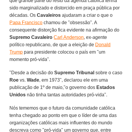
que grande parte do resto da agenda católica tenha
sido marginalizado e distorcido em praça pública por
décadas. Os
Cavaleiros
ajudaram a criar o que o
Papa Francisco
chamou de "obsessão". A
consequente distorção fica evidente na afirmação do
Supremo Cavaleiro
Carl Anderson
, ex-agente
político republicano, de que a eleição de
Donald
Trump
para presidente colocou o país em "um
momento pró-vida".
"Desde a decisão do
Supremo Tribunal
sobre o caso
Roe
vs.
Wade
, em 1973", declarou ele em uma
publicação de 1º de maio,"o governo dos
Estados
Unidos
não tinha tantas autoridades pró-vida".
Nós tememos que o futuro da comunidade católica
tenha chegado ao ponto em que o líder de uma das
organizações católicas mais influentes do mundo
descreva como "pró-vida" um governo que, entre