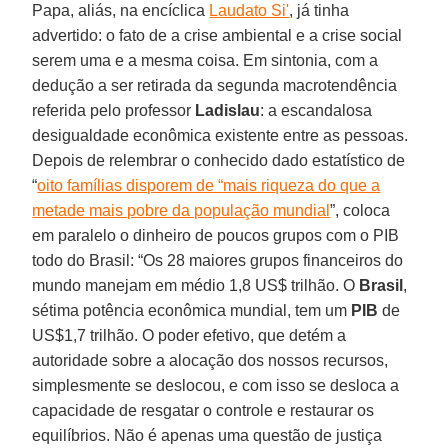
Papa, aliás, na encíclica
Laudato Si'
, já tinha
advertido: o fato de a crise ambiental e a crise social
serem uma e a mesma coisa. Em sintonia, com a
dedução a ser retirada da segunda macrotendência
referida pelo professor
Ladislau
: a escandalosa
desigualdade econômica existente entre as pessoas.
Depois de relembrar o conhecido dado estatístico de
“
oito famílias disporem de “mais riqueza do que a
metade mais pobre da população mundial
”, coloca
em paralelo o dinheiro de poucos grupos com o PIB
todo do Brasil: “Os 28 maiores grupos financeiros do
mundo manejam em médio 1,8 US$ trilhão. O
Brasil
,
sétima potência econômica mundial, tem um
PIB
de
US$1,7 trilhão. O poder efetivo, que detém a
autoridade sobre a alocação dos nossos recursos,
simplesmente se deslocou, e com isso se desloca a
capacidade de resgatar o controle e restaurar os
equilíbrios. Não é apenas uma questão de justiça