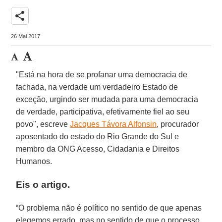
share
26 Mai 2017
"Está na hora de se profanar uma democracia de
fachada, na verdade um verdadeiro Estado de
exceção, urgindo ser mudada para uma democracia
de verdade, participativa, efetivamente fiel ao seu
povo", escreve
Jacques Távora Alfonsin
, procurador
aposentado do estado do Rio Grande do Sul e
membro da ONG Acesso, Cidadania e Direitos
Humanos.
Eis o artigo.
“O problema não é político no sentido de que apenas
elegemos errado, mas no sentido de que o processo