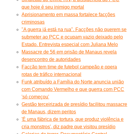
que hoje é seu inimigo mortal
Aprisionamento em massa fortalece facções
criminosas
"A guerra já está na rua". Facções não querem se
submeter ao PCC e ocupam vazio deixado pelo
Estado. Entrevista especial com Juliana Melo
Massacre de 56 em prisão de Manaus revela
desencontro de autoridades
Facção tem time de futebol campeão e opera
rotas de tráfico internacional
Funk atribuído a Família do Norte anuncia união
com Comando Vermelho e que guerra com PCC
'só começou'
Gestão terceirizada de presídio facilitou massacre
de Manaus, dizem peritos
'É uma fábrica de tortura, que produz violência e
cria monstros', diz padre que visitou presídio