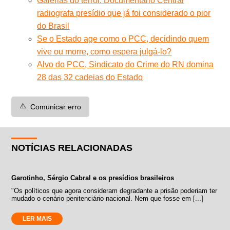
Galerias do terror. Documentário Central
radiografa presídio que já foi considerado o pior
do Brasil
Se o Estado age como o PCC, decidindo quem
vive ou morre, como espera julgá-lo?
Alvo do PCC, Sindicato do Crime do RN domina
28 das 32 cadeias do Estado
⚠️
Comunicar erro
NOTÍCIAS RELACIONADAS
Garotinho, Sérgio Cabral e os presídios brasileiros
"Os políticos que agora consideram degradante a prisão poderiam ter
mudado o cenário penitenciário nacional. Nem que fosse em [...]
LER MAIS