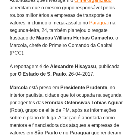
Autoridades que investigam o
crime organizado
acreditam que o mesmo grupo responsável pelos
roubos milionários a empresas de transporte de
valores, incluindo o mega-assalto no
Paraguai
na
segunda-feira, 24, também planejou o resgate
frustrado de
Marcos Willians Herbas Camacho
, o
Marcola, chefe do Primeiro Comando da Capital
(PCC).
A reportagem é de
Alexandre Hisayasu
, publicada
por
O Estado de S. Paulo
, 26-04-2017.
Marcola
está preso em
Presidente Prudente
, no
interior paulista, cidade que foi ocupada na segunda
por agentes das
Rondas Ostensivas Tobias Aguiar
(Rota), grupo de elite da PM, após as informações
sobre o plano de fuga. A facção é apontada como
mentora e financiadora dos ataques a empresas de
valores em
São Paulo
e no
Paraguai
que renderam