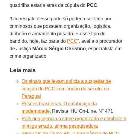
quadrilha estaria atras da cúpula do
PCC
.
“Um resgate desse porte só poderia ser feito por
criminosos que possuem organização, logística,
dinheiro e armamento pesado. E esse tipo de
bandido, hoje, faz parte do
PCC
”, avalia o procurador
de Justiça
Márcio Sérgio Christino
, especialista em
crime organizado.
Leia mais
Os sinais que levam polícia a suspeitar de
ligação do PCC com 'roubo do século' no
Paraguai
Prisões brasileiras. O calabouço da
modernidade.
Revista IHU On-Line, N° 471
País negligencia o crime organizado e combate o
inimigo errado, afirma pesquisadora
Sindicato do Crime RN, a dissidência do PCC