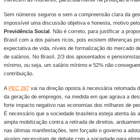
Sem números seguros e sem a compreensão clara da gest
impossível uma discussão objetiva e honesta, motivo pel
Previdência Social
. Não é correto, para justificar a prop
Brasil com a dos países ricos, pois existem diferenças p
expectativa de vida, níveis de formalização do mercado de
de salários. No Brasil, 2/3 dos aposentados e pensionista
mínimo, ou seja, um salário mínimo e 52% não consegue
contribuição.
A
PEC 287
vai na direção oposta à necessária retomada 
da geração de empregos, na medida em que agrava a desi
forte impacto negativo nas economias dos milhares de pe
É necessário que a sociedade brasileira esteja atenta às
ampla mobilização contra a retirada de direitos, arduamen
nas últimas manifestações, tem forçado o governo a adot
ajustes necessitam de debate com a sociedade para elimin