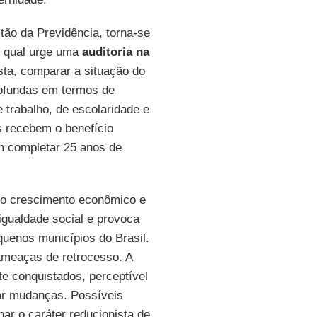
ão da Previdência, torna-se
o qual urge uma
auditoria na
osta, comparar a situação do
rofundas em termos de
 trabalho, de escolaridade e
s recebem o benefício
m completar 25 anos de
do crescimento econômico e
gualdade social e provoca
quenos municípios do Brasil.
 ameaças de retrocesso. A
te conquistados, perceptível
ar mudanças. Possíveis
ar o caráter reducionista de