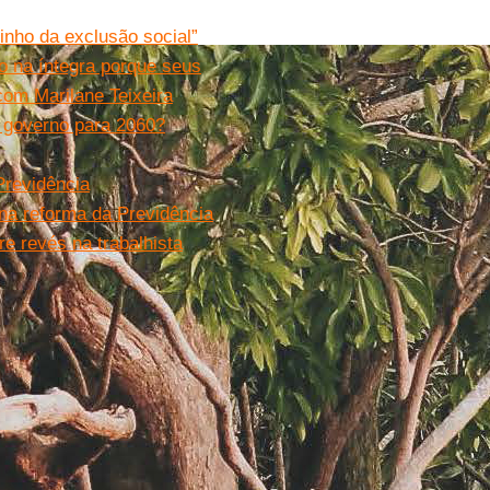
nho da exclusão social”
o na íntegra porque seus
com Marilane Teixeira
o governo para 2060?
Previdência
na reforma da Previdência
e revés na trabalhista