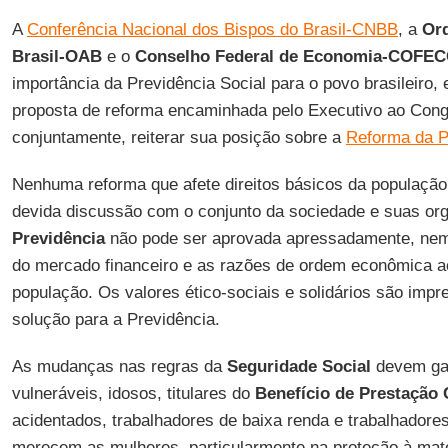
A
Conferência Nacional dos Bispos do Brasil-CNBB
, a
Or
Brasil-OAB
e o
Conselho Federal de Economia-COFE
importância da Previdência Social para o povo brasileiro
proposta de reforma encaminhada pelo Executivo ao Cong
conjuntamente, reiterar sua posição sobre a
Reforma da P
Nenhuma reforma que afete direitos básicos da população
devida discussão com o conjunto da sociedade e suas or
Previdência
não pode ser aprovada apressadamente, nem 
do mercado financeiro e as razões de ordem econômica 
população. Os valores ético-sociais e solidários são impr
solução para a Previdência.
As mudanças nas regras da
Seguridade Social
devem gar
vulneráveis, idosos, titulares do
Benefício de Prestação
acidentados, trabalhadores de baixa renda e trabalhadores
merecem as mulheres, particularmente na proteção à mat