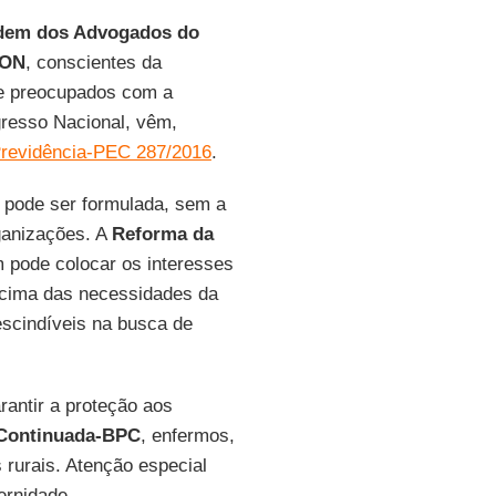
dem dos Advogados do
CON
, conscientes da
, e preocupados com a
resso Nacional, vêm,
revidência-PEC 287/2016
.
 pode ser formulada, sem a
ganizações. A
Reforma da
pode colocar os interesses
acima das necessidades da
escindíveis na busca de
antir a proteção aos
 Continuada-BPC
, enfermos,
 rurais. Atenção especial
ernidade.