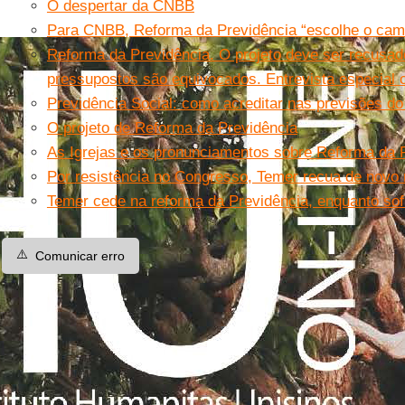
O despertar da CNBB
Para CNBB, Reforma da Previdência “escolhe o cami
Reforma da Previdência. O projeto deve ser recusad
pressupostos são equivocados. Entrevista especial 
Previdência Social: como acreditar nas previsões d
O projeto de Reforma da Previdência
As Igrejas e os pronunciamentos sobre Reforma da 
Por resistência no Congresso, Temer recua de novo 
Temer cede na reforma da Previdência, enquanto sofr
⚠️
Comunicar erro