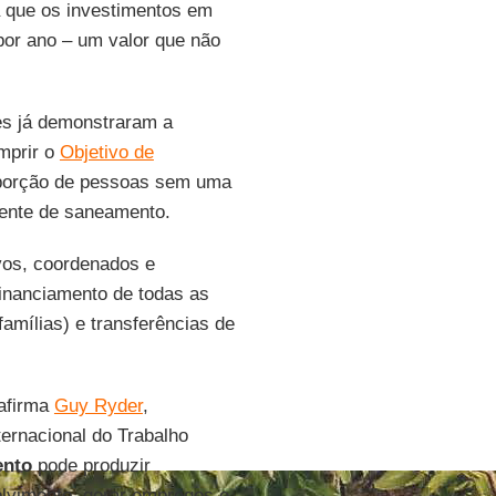
 que os investimentos em
 por ano – um valor que não
es já demonstraram a
mprir o
Objetivo de
oporção de pessoas sem uma
dente de saneamento.
ivos, coordenados e
financiamento de todas as
amílias) e transferências de
 afirma
Guy Ryder
,
ternacional do Trabalho
ento
pode produzir
olvimento, gerar empregos e