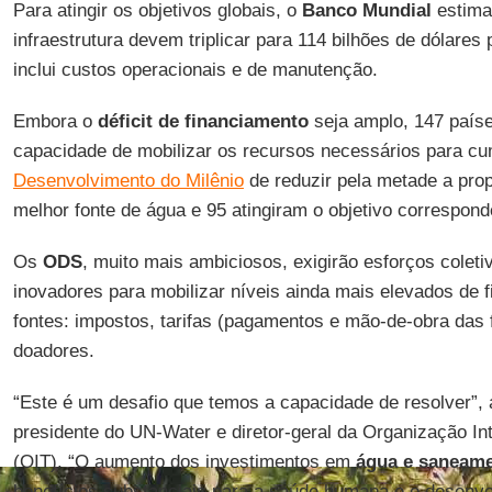
Para atingir os objetivos globais, o
Banco Mundial
estima
infraestrutura devem triplicar para 114 bilhões de dólares
inclui custos operacionais e de manutenção.
Embora o
déficit de financiamento
seja amplo, 147 país
capacidade de mobilizar os recursos necessários para cu
Desenvolvimento do Milênio
de reduzir pela metade a pr
melhor fonte de água e 95 atingiram o objetivo correspon
Os
ODS
, muito mais ambiciosos, exigirão esforços colet
inovadores para mobilizar níveis ainda mais elevados de 
fontes: impostos, tarifas (pagamentos e mão-de-obra das f
doadores.
“Este é um desafio que temos a capacidade de resolver”,
presidente do UN-Water e diretor-geral da Organização In
(OIT). “O aumento dos investimentos em
água e saneam
benefícios substanciais para a saúde humana e o desenv