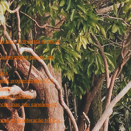
o país. Entrevista especial
da em muitos países, diz
gica
medir progresso dos ODS
ável?
ursos hídricos
ncia, mas não saneamento
as de proliferação hídrica.