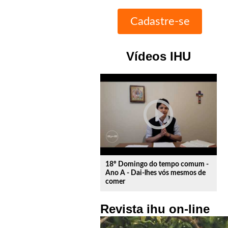
Vídeos IHU
play_circle_outline
18º Domingo do tempo comum -
Ano A - Dai-lhes vós mesmos de
comer
Revista ihu on-line