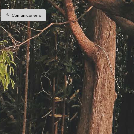
⚠️
Comunicar erro