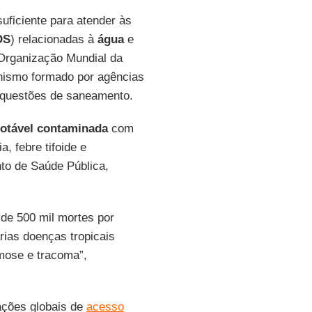
ficiente para atender às
DS
) relacionadas à
água
e
 Organização Mundial da
nismo formado por agências
 questões de saneamento.
otável contaminada
com
a, febre tifoide e
nto de Saúde Pública,
de 500 mil mortes por
rias doenças tropicais
omose e tracoma”,
rações globais de
acesso