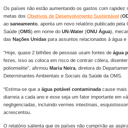
Os países não estão aumentando os gastos com rapidez su
metas dos
Objetivos de Desenvolvimento Sustentável
(
O
ao
saneamento
, aponta um novo relatório publicado pela
Saúde (
OMS
) em nome do
UN-Water
(
ONU Água
), meca
das
Nações Unidas
para assuntos relacionados à água e
“Hoje, quase 2 bilhões de pessoas usam fontes de
água p
fezes, isso as coloca em risco de contrair cólera, disenteri
poliomielite”, afirmou
Maria Neira
, diretora do Departame
Determinantes Ambientais e Sociais da Saúde da OMS.
“Estima-se que a
água potável contaminada
cause mais 
diarreia a cada ano e esse seja um fator importante em vá
negligenciadas, incluindo vermes intestinais, esquistoss
acrescentou.
O relatório salienta que os países não cumprirão as aspi