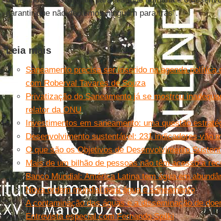
garantir que não deixemos ninguém para trás”.
Leia mais
Saneamento precisa ser inserido na agenda política d
com Roberval Tavares de Souza
Privatização do Saneamento já se mostrou inadequa
relator da ONU
Investimentos em saneamento: uma questão estraté
Desenvolvimento sustentável: 231 indicadores vão 
O que são os Objetivos de Desenvolvimento Sustent
Mais de um bilhão de pessoas não têm acesso a rec
Banco Mundial: América Latina tem água em abundâ
Nova ordem mundial para água e saneamento
A contaminação das águas e a disseminação de doenç
Entrevista especial com Fernando Spilki