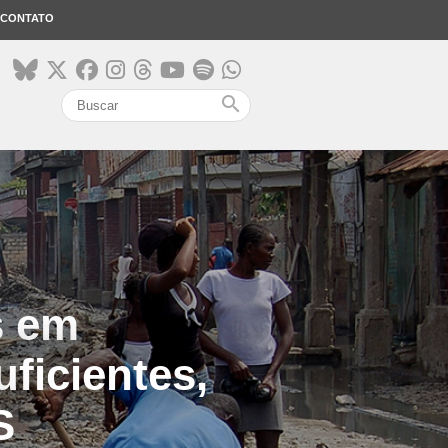
CONTATO
search
s em
ficientes,
S