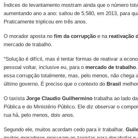
Índices do levantamento mostram ainda que o número tot
aumentando ano a ano: saltou de 5.580, em 2013, para qu
Praticamente triplicou em três anos.
O morador aposta no
fim da corrupção
e na
reativação 
mercado de trabalho.
“Solução é difícil, mas é tentar formas de reativar a econ
pessoal voltar, inclusive eu, para o
mercado de trabalho
essa corrupção totalmente, mas, pelo menos, não chega 
último governo. É preciso que o contexto do
Brasil
melhor
O taxista
Jorge Claudio Guilhermino
trabalha ao lado d
Pública e do Ministério Público. Ele diz observar o comp
rua há, pelo menos, dois anos.
Segundo ele, muitos acordam cedo para ir trabalhar.
Guil
muitos moradores procuram os taxistas para desabafar e 