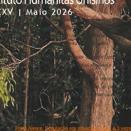
é possível ir trabalhar por falta de dinheiro.
“Eu trabalho, sou pintor de parede. Às vezes não é possível
como comprar a passagem. Banho, por exemplo, é muito di
meu trabalho. É muito difícil ficar na rua. Eu estou só es
dinheirinho para ir embora”, conta
Luiz Cláudio
.
O idoso
Waldecir Pereira
é morador de rua e também aju
voluntário. Para ele, quem mora na rua só não se alimenta
“Quem tá na rua e disser que passa fome é mentira. Só se
mesmo. Se não trabalhar e não correr atrás, aí passa fom
lata, cata papelão, alguma coisa a pessoa tem que fazer 
rua."
Leia mais
Porto Alegre. População em situação de rua é 3 vez