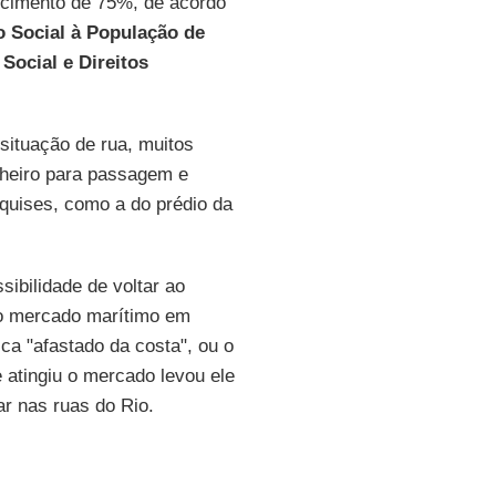
scimento de 75%, de acordo
o Social à População de
Social e Direitos
situação de rua, muitos
inheiro para passagem e
uises, como a do prédio da
ibilidade de voltar ao
no mercado marítimo em
ica "afastado da costa", ou o
 atingiu o mercado levou ele
ar nas ruas do Rio.