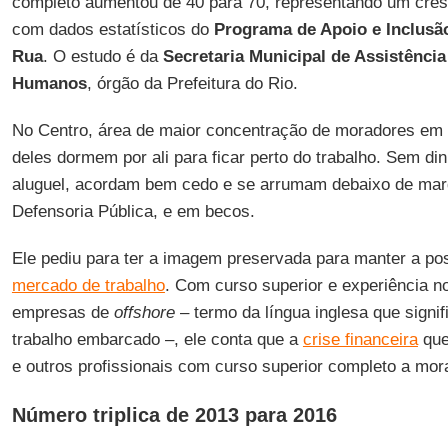
completo aumentou de 40 para 70, representando um cre
com dados estatísticos do
Programa de Apoio e Inclusã
Rua
. O estudo é da
Secretaria Municipal de Assistência 
Humanos
, órgão da Prefeitura do Rio.
No Centro, área de maior concentração de moradores em 
deles dormem por ali para ficar perto do trabalho. Sem d
aluguel, acordam bem cedo e se arrumam debaixo de marq
Defensoria Pública, e em becos.
Ele pediu para ter a imagem preservada para manter a poss
mercado de trabalho
. Com curso superior e experiência 
empresas de
offshore
– termo da língua inglesa que signif
trabalho embarcado –, ele conta que a
crise financeira
que
e outros profissionais com curso superior completo a mor
Número triplica de 2013 para 2016