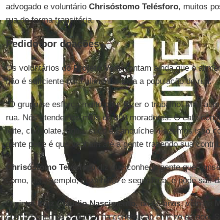
advogado e voluntário
Chrisóstomo
Telésforo
, muitos p
rua de forma transitória.
Pedido por doações
Os voluntários do
Projeto Voar
contam ainda que o alimen
não é suficiente para alimentar toda a população de rua.
“O grupo se esforça muito para fazer o trabalho. Mas au
rua. Nós atendemos mais de 300 moradores. O café consi
leite, chocolate, água, suco e sanduíche. Fazemos isso co
gente pede é que venham até a gente trazendo sua contrib
Chrisóstomo Telésforo
diz que conhece gente que cons
como, por exemplo, cozinheiro e segurança, e pôde sair d
O pintor
Luiz Cláudio Nascimento,
de 46 anos, veio de
M
com o sonho de trabalhar na construção civil no estado. 