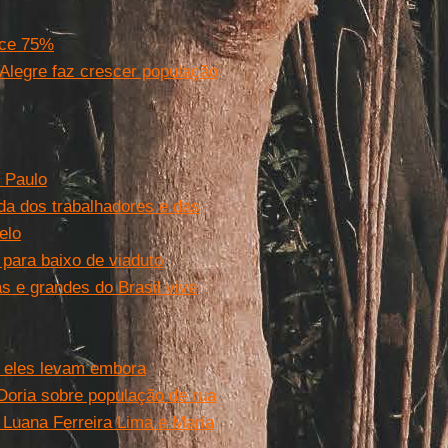
sce 75%
Alegre faz crescer população
 Paulo
da dos trabalhadores e das
elo
 para baixo de viaduto
 e grandes do Brasil vive
, eles levam embora
 Doria sobre população de rua
m Luana Ferreira Lima e Maria