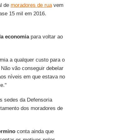
al de
moradores de rua
vem
ase 15 mil em 2016.
da economia
para voltar ao
omia a qualquer custo para o
. Não vão conseguir debelar
aos níveis em que estava no
e."
as sedes da Defensoria
ortamento dos moradores de
ermino
conta ainda que
contar os motivos pelos