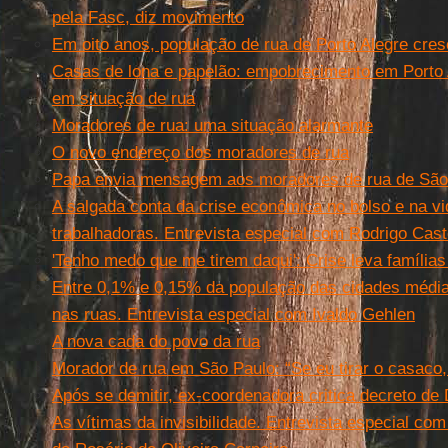
pela Fasc, diz movimento
Em oito anos, população de rua de Porto Alegre cre
Casas de lona e papelão: empobrecimento em Porto 
em situação de rua
Moradores de rua: uma situação alarmante
O novo endereço dos moradores de rua
Papa envia mensagem aos moradores de rua de São
A salgada conta da crise econômica no bolso e na vi
trabalhadoras. Entrevista especial com Rodrigo Cast
'Tenho medo que me tirem daqui': Crise leva famílias
Entre 0,1% e 0,15% da população das cidades médias
nas ruas. Entrevista especial com Ivaldo Gehlen
A nova cada do povo da rua
Morador de rua em São Paulo: “Se eu tirar o casaco
Após se demitir, ex-coordenadora critica decreto de
As vítimas da invisibilidade. Entrevista especial co