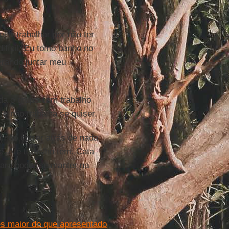
 ir trabalhar por não ter
fícil. Eu tomo banho no
perando juntar meu
da o grupo com trabalho
 e não trabalha se quiser.
 não correr atrás de nada
e. Até trabalho tem. Cata
para poder se manter na
es maior do que apresentado