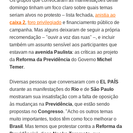
Os grupos que convocaram as manifestações deste
domingo tinham um foco claro sobre quais temas
seriam alvos no protesto – lista fechada,
anistia ao
caixa 2
,
foro privilegiado
e financiamento público de
campanha. Mas alguns deixaram de seguir a própria
recomendação – "ouvir a voz das ruas" –, e incluir
também um assunto sensível aos participantes que
estavam na
avenida Paulista
: as críticas ao projeto
da
Reforma da Previdência
do Governo
Michel
Temer
.
Diversas pessoas que conversaram com o
EL PAÍS
durante as manifestações do
Rio
e de
São Paulo
mostraram sua insatisfação com a falta de oposição
às mudanças na
Previdência
, que estão sendo
propostas no
Congresso
. "Acho os outros temas
muito importantes, todos têm como foco melhorar o
Brasil
. Mas temos que protestar contra a
Reforma da