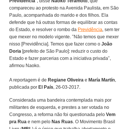
Previdência
", disse
Naoko Teramoto
, que
compareceu ao protesto na Avenida Paulista, em São
Paulo, acompanhada do marido e dos filhos. Ela
defende que há outras formas de equilibrar as contas
do Estado, e resolver o rombo da
Previdência
, sem ter
que mexer no modelo vigente. "Não temos que mexer
nisso [Previdência]. Temos que fazer como o
João
Doria
[prefeito de São Paulo]: reduzir o custo do
Estado e fazer parcerias com a iniciativa privada",
afirmou Naoko.
A reportagem é de
Regiane Oliveira
e
María Martín
,
publicada por
El País
, 26-03-2017.
Considerada uma bandeira contemplada mais por
militantes de esquerda, e prestes a ser votada no
Congresso, a reforma não foi questionada pelo
Vem
pra Rua
e nem pelo
Nas Ruas
. O Movimento Brasil
Livre (
MBL
) é o único que trabalha abertamente o