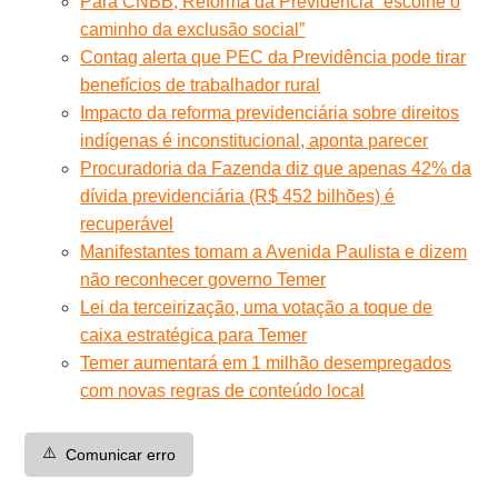
Para CNBB, Reforma da Previdência “escolhe o
caminho da exclusão social”
Contag alerta que PEC da Previdência pode tirar
benefícios de trabalhador rural
Impacto da reforma previdenciária sobre direitos
indígenas é inconstitucional, aponta parecer
Procuradoria da Fazenda diz que apenas 42% da
dívida previdenciária (R$ 452 bilhões) é
recuperável
Manifestantes tomam a Avenida Paulista e dizem
não reconhecer governo Temer
Lei da terceirização, uma votação a toque de
caixa estratégica para Temer
Temer aumentará em 1 milhão desempregados
com novas regras de conteúdo local
⚠️
Comunicar erro