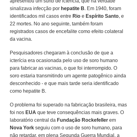
apresentou um surto de icterícia, que na verdade
sinalizava infecção por
hepatite B
. Em 1940, foram
identificados mil casos entre
Rio
e
Espírito Santo
, e
22 mortes. No ano seguinte, também foram
registrados casos de encefalite como efeito colateral
da vacina.
Pesquisadores chegaram à conclusão de que a
icterícia era ocasionada pelo uso de soro humano
para fabricar as vacinas, o que foi interrompido. O
soro estaria transmitindo um agente patogênico ainda
desconhecido - e que mais tarde seria identificado
como hepatite B.
O problema foi superado na fabricação brasileira, mas
foi nos
EUA
que teve consequências mais graves. O
laboratório central da
Fundação Rockefeller
em
Nova York
seguiu com o uso de soro humano, para
não retardar, em plena Segunda Guerra Mundial, a