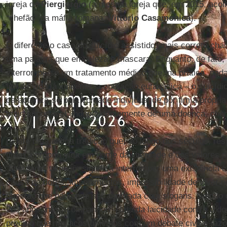
igreja de
Piergiorgio
(a mesma igreja que, em 2015, acolh
“chefão” da máfia romana,
Vittorio Casamonica
).
É diferente o caso do suicídio assistido: mais correto ch
uma palavra que embeleza e mascara. Enquanto, de fato, 
interrompe-se um tratamento médico que, na prática, nad
fim de vida já iminente, a operação eutanásica – o suicídio
caracteriza-se pela vontade individual de pôr fim à própri
mais suportável, independentemente de uma doença, cha
Existe uma antiga tradição que, ao longo dos séculos, res
tiram a própria vida em nome da liberdade e dos valores p
“liberdade” também significa interromper uma existência c
causa de dores, impedimentos, impossibilidade de viver
questão que não pode ser abordada com slogans. Saindo
200 anos, nos acompanhou – luta da laicidade contra o d
preciso que nos acostumemos com um debate civil e razo