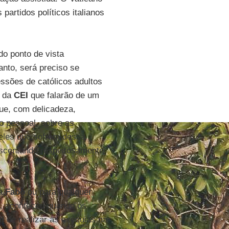
artidos políticos italianos
do ponto de vista
anto, será preciso se
essões de católicos adultos
s da
CEI
que falarão de um
que, com delicadeza,
to pessoal, sobre as
ueles que sofrem dessa
escentando respeitosamente
ra
Fabo
ou para qualquer
e, aconteceu quando os
i
de realizar as exéquias na