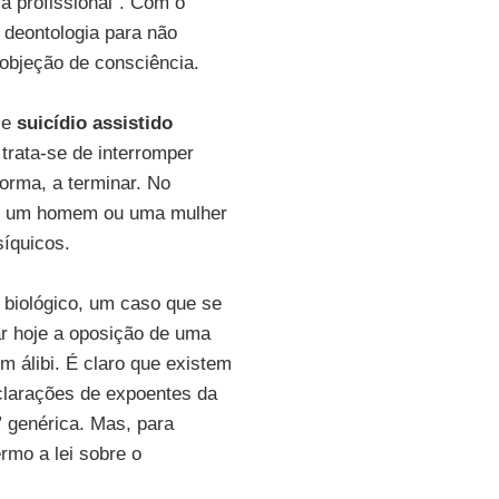
ia profissional”. Com o
 deontologia para não
objeção de consciência.
e
suicídio assistido
 trata-se de interromper
orma, a terminar. No
que um homem ou uma mulher
síquicos.
 biológico, um caso que se
ar hoje a oposição de uma
m álibi. É claro que existem
eclarações de expoentes da
 genérica. Mas, para
rmo a lei sobre o