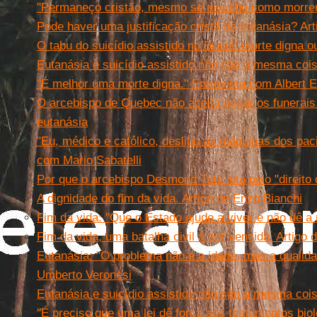
''Permaneço cristão, mesmo se escolho como morrer.
Pode haver uma justificação cristã da eutanásia? Ar
O tabu do suicídio assistido no Brasil: morte digna o
Eutanásia e suicídio assistido não são a mesma coi
"É melhor uma morte digna." Entrevista com Albert 
O arcebispo de Quebec não aceita negar os funerais
eutanásia
"Eu, médico e católico, desligo as máquinas dos pac
com Mario Sabatelli
Por que o arcebispo Desmond Tutu luta pelo "direito 
A dignidade do fim da vida. Artigo de Enzo Bianchi
Fim da vida: ''Que o Estado ajude a viver e não dê a 
Fim da vida, uma batalha civil a ser vencida. Artigo
Eutanásia: "O problema não é a idade, mas a qualidad
Umberto Veronesi
Eutanásia e suicídio assistido não são a mesma coi
''É preciso que uma lei dê força aos testamentos biol