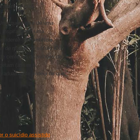
uralismo é isso.
 Uma que nasce de uma
ra, inspirada em uma
residente da
Pontifícia
as de massa do século XXI
” de centenas de milhões de
egetam (assim é,
 gradualmente a ideia de que
 o suicídio assistido