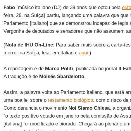
Fabo
[músico italiano (DJ) de 39 anos que optou pela
eut
feira, 28, na Suíça] partiu, lançando uma palavra que que
Parlamento [italiano] que se demonstrou incapaz de legisl
Vergonha de deputados e senadores que não assumem as 
(
Nota de IHU On-Line
: Para saber mais sobre a carta-te
morrer na Suíça, leia, em italiano,
aqui
.)
A reportagem é de
Marco Politi
, publicada no jornal
Il Fa
A tradução é de
Moisés Sbardelotto
.
Assim, a palavra volta ao Parlamento italiano, que está a
uma boa lei sobre o
testamento biológico
, com o risco de 
Como denuncia o movimento
Noi Siamo Chiesa
, a organ
“o texto positivo votado em janeiro pela comissão de Ass
[italiana] foi modificado e piorado. Chegará ao plenário u