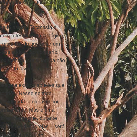
eria o faustoso funeral do
amá-lo assim. Eutanásia é
com o testamento biológico,
a mais faz do que adiar um
 assistido –, ao contrário,
a existência, considerada não
memo-la assim, mortal.
peitou e exaltou aqueles que
róprios. Nesse sentido,
onsiderada intolerável por
 normalmente. Mas é uma
 do esquema que, durante
ogmatismo das Igrejas – será
ável entre posições