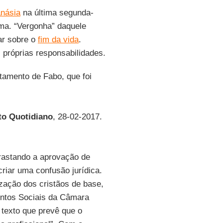
anásia
na última segunda-
ima. “Vergonha” daquele
ar sobre o
fim da vida
.
próprias responsabilidades.
stamento de Fabo, que foi
tto Quotidiano
, 28-02-2017.
rrastando a aprovação de
criar uma confusão jurídica.
ização dos cristãos de base,
untos Sociais da Câmara
m texto que prevê que o