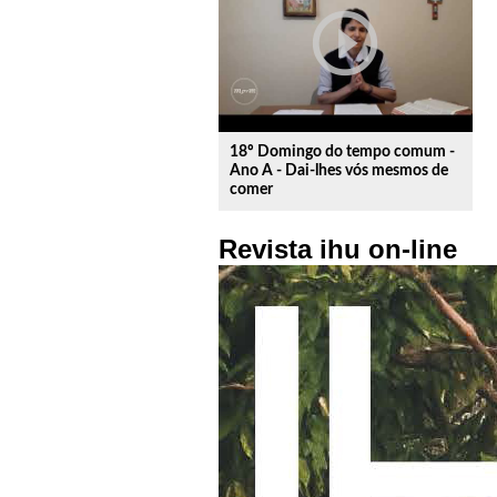
play_circle_outline
18º Domingo do tempo comum -
Ano A - Dai-lhes vós mesmos de
comer
Revista ihu on-line