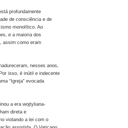
 está profundamente
dade de consciência e de
cismo monolítico. Ao
ões, e a maioria dos
co, assim como eram
amadureceram, nesses anos,
or isso, é inútil e indecente
uma “Igreja” evocada
inou a era wojtyliana-
nham direta e
mo violando a lei com o
iação assistida. O Vaticano