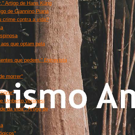
'' Artigo de Hans Küng
tigo de Giannino Piana
u crime contra a vida?
sa
Espinosa
 aos que optam pela
ientes que pedem." Entrevista
de morrer"
morte''
 de Umberto Veronesi
e da vida". Artigo de
sa
ógicos''