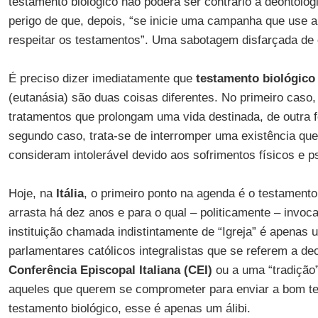
testamento biológico não poderá ser contrário à deontolog
perigo de que, depois, “se inicie uma campanha que use a
respeitar os testamentos”. Uma sabotagem disfarçada de 
É preciso dizer imediatamente que
testamento biológico
(eutanásia) são duas coisas diferentes. No primeiro caso,
tratamentos que prolongam uma vida destinada, de outra f
segundo caso, trata-se de interromper uma existência 
consideram intolerável devido aos sofrimentos físicos e p
Hoje, na
Itália
, o primeiro ponto na agenda é o testamento
arrasta há dez anos e para o qual – politicamente – invoc
instituição chamada indistintamente de “Igreja” é apenas u
parlamentares católicos integralistas que se referem a d
Conferência Episcopal Italiana (CEI)
ou a uma “tradição”
aqueles que querem se comprometer para enviar a bom te
testamento biológico, esse é apenas um álibi.