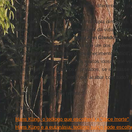
filosóficas, religiosas, éticas e de valores diferentes. O pl
Quanto ao catolicismo, percebe-se uma dupla dimensão.
história secular: a tradição da sacralidade da vida. A out
preocupação inserida no futuro.
Mary Ann Glendon
, ex-p
Academia das Ciências
, observava que um dos problem
será (pelo menos no
Ocidente
) o envelhecimento “difícil
pessoas. O que aconteceria se, nos muitos idosos que v
infelizmente) em asilos públicos e privados, se instilasse
é melhor decidir “autonomamente” por acabar com tudo?
É uma interrogação para se refletir.
Leia mais:
Hans Küng, o teólogo que escolherá a ''doce morte''
Hans Küng e a eutanásia: teólogo suíço pode escolher