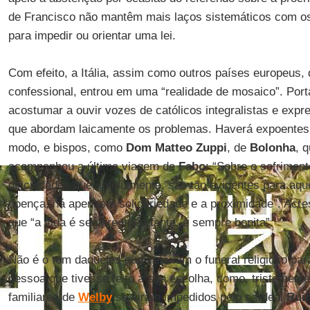
de Francisco não mantêm mais laços sistemáticos com os p
para impedir ou orientar uma lei.
Com efeito, a Itália, assim como outros países europeus, 
confessional, entrou em uma “realidade de mosaico”. Port
acostumar a ouvir vozes de católicos integralistas e expr
que abordam laicamente os problemas. Haverá expoente
modo, e bispos, como
Dom Matteo Zuppi
, de
Bolonha
, 
acompanhou a última viagem de
Fabo
: “Sobre o sofrimen
dificuldades que, infelizmente, são tão evidentes para aq
doença, há apenas a solidariedade e a proximidade”. Acr
que “a vida é sempre importante, é sempre bonita”.
Não é o tom daqueles que vetariam o funeral religioso pa
pessoa que tivesse feito a sua escolha, como, tristement
familiares de
Welby
se viram impedidos pelo cardeal
Ruin