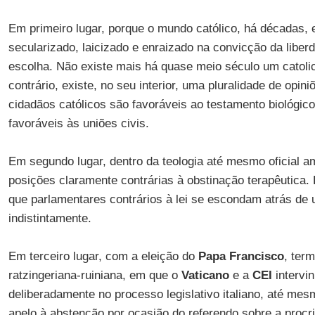
Em primeiro lugar, porque o mundo católico, há décadas,
secularizado, laicizado e enraizado na convicção da liber
escolha. Não existe mais há quase meio século um catoli
contrário, existe, no seu interior, uma pluralidade de opini
cidadãos católicos são favoráveis ao testamento biológi
favoráveis às uniões civis.
Em segundo lugar, dentro da teologia até mesmo oficial 
posições claramente contrárias à obstinação terapêutica. P
que parlamentares contrários à lei se escondam atrás de 
indistintamente.
Em terceiro lugar, com a eleição do
Papa Francisco
, term
ratzingeriana-ruiniana, em que o
Vaticano
e a
CEI
intervi
deliberadamente no processo legislativo italiano, até mes
apelo à abstenção por ocasião do referendo sobre a procr