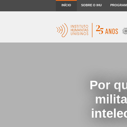
INÍCIO
SOBRE O IHU
PROGRAM
Por q
milit
intele