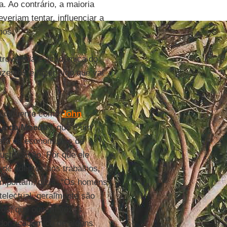
. Ao contrário, a maioria
veriam tentar, influenciar a
hos.
trovertida e acadêmica do
fazemos é fazer algo que vai
e influente como
John
 e da Moeda”
, que é um
para os economistas de
ustificação. Por que ele
o de adeptos aos trabalhos,
 importam, dizia. “Os homens
telectual, geralmente são
ucos, que ouvem vozes
ador acadêmico de alguns