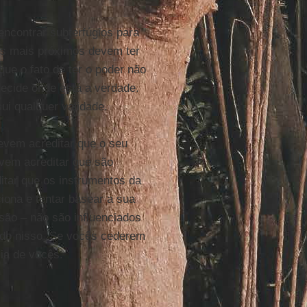
ncontrar subterfúgios para
es mais próximos devem ter
ue o fato de ter o poder não
 decide onde está a verdade.
ui qualquer validade.
evem acreditar que o seu
evem acreditar que são
itar que os instrumentos da
ona e tentar basear a sua
ão – não são influenciados
ando nisso. Se vocês cederem
cia de vocês.