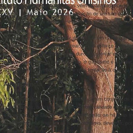
anos atrás.” Em suma, as ideias vêm e vão pelo mundo. 
líderes loucos destilam a sua exaltação de um site de men
Petersburgo? Qual o papel, nesse caso, para o raciocínio
Bem, a menos que se acredite que existe um canal que pe
acadêmico penetre no mundo real, todo o esforço é bastan
o caso de continuar trabalhando duro para tentar estabel
várias coisas que eu estou falando, o quietismo é a tenta
atração em mim: mas também é uma tentação à qual eu n
Aquiescência
Vocês já estão vendo, não é mesmo? Se um conjunto de 
politicamente, isso significa que alguma validade elas de
intelectuais que são centristas de profissão: se há duas i
estar sempre no meio; e, se há extremismo, deve ser, por
independentemente do contexto.