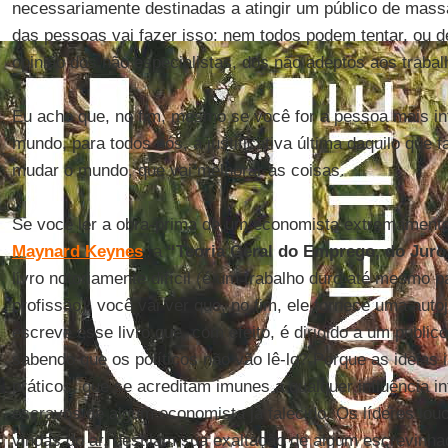
necessariamente destinadas a atingir um público de massa
das pessoas vai fazer isso: nem todos podem tentar, ou de
opinião dos não especialistas, dos não adeptos aos trabal
Eu acho que, no fim, mesmo se você for a pessoa mais in
mundo, para todos nós, a justificativa última daquilo que 
mudar o mundo, que vai melhorar as coisas.
Se você ler a obra-prima de um economista extremament
Maynard Keynes
, a
“Teoria Geral do Emprego, do Juro
livro notoriamente difícil (é um trabalho duro até mesmo 
profissão), você vai ver que, no fim, ele fornece uma autoj
escreve esse livro que, com efeito, é dirigido a um públic
sabendo que os políticos não vão lê-lo? Porque as ideias
práticos, que se acreditam imunes a qualquer influência in
escravos de algum economista já falecido. Os líderes lo
vindas do ar, destilam sua exaltação de algum escrevinh