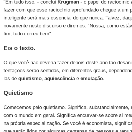
"Em tudo isso, - conclui
Krugman
- o papel do raciocínio 
fazer com que esse raciocínio aprofundado chegue a um 
inteligente será mais essencial do que nunca. Talvez, da
novamente neste discurso e diremos: “Nossa, como está
fim, tudo correu bem”.
Eis o texto.
O que você não deveria fazer depois deste ano tão desan
tentações serão sentidas, em diferentes graus, depende
las de
quietismo
,
aquiescência
e
emulação
.
Quietismo
Comecemos pelo quietismo. Significa, substancialmente, r
com o mundo em geral. Significa encurvar-se sobre si me
na própria especialização. Se você é economista, signific
que serão lidos por algumas centenas de pessoas e renunc