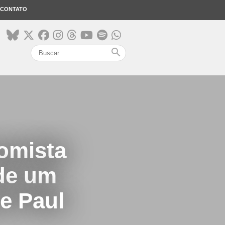
CONTATO
search
omista
 de um
de Paul