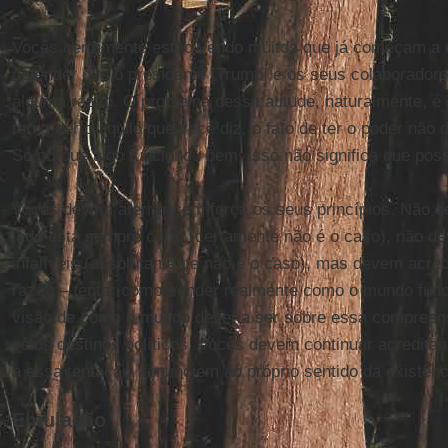
Vocês certamente estão vendo muitos que já começam a e
defender que o presidente [Trump] e os seus colaborador
alguma razão. O problema dessa atitude, naturalmente, é q
torna certo aquilo que você diz, o fato de ter o poder não
Só porque algo funcionou bem, isso não significa que poss
Vocês devem aferrar com força os seus princípios. Não d
lado está sempre certo (certamente não é o caso), não d
infalíveis (absolutamente não é o caso), mas devem acred
razão – tentar compreender realmente como o mundo funci
visão de como o mundo deveria ser sobre essa compreens
pelos destinos políticos. Vocês devem continuar acredit
a essa tentação, renunciem ao próprio sentido da existên
Emulação