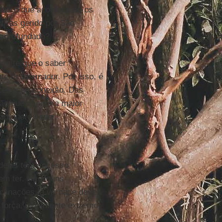
Mas o que acontece se os
tiras gerido por São
 aprofundado?
rmite que o saber
te desanimador. Por isso, é
ecer essa conexão. Das
ção que exerce a maior
ão quero ceder.
ideias têm sucesso
vem ter. Há alguns
nclinações, a verdade deve
 força, igualmente extremo,