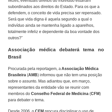
vezes, eventuais direitos do indivíduo estariam
subordinados aos direitos do Estado. Para os que a
defendem, o conceito de vida precisa ser repensado.
Será que vida digna é aquela segundo a qual o
indivíduo ainda se mantenha ligado a aparelhos,
totalmente infeliz e dependente da boa vontade dos
outros?"
Associação médica debaterá tema no
Brasil
Procurada pela reportagem, a
Associação Médica
Brasileira
(
AMB
) informou que não tem uma posição
sobre o assunto. Mas adiantou que, em março,
representantes da entidade vão se reunir com
membros do
Conselho Federal de Medicina
(
CFM
)
para debater o tema.
Desde 2006, o
CFM
procura disciplinar o uso de