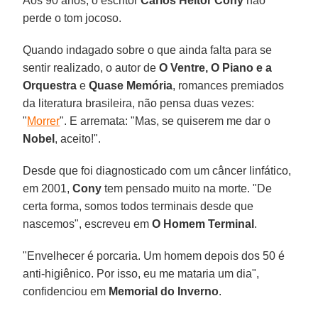
Aos 90 anos, o escritor
Carlos Heitor Cony
não
perde o tom jocoso.
Quando indagado sobre o que ainda falta para se
sentir realizado, o autor de
O Ventre, O Piano e a
Orquestra
e
Quase Memória
, romances premiados
da literatura brasileira, não pensa duas vezes:
"
Morrer
". E arremata: "Mas, se quiserem me dar o
Nobel
, aceito!".
Desde que foi diagnosticado com um câncer linfático,
em 2001,
Cony
tem pensado muito na morte. "De
certa forma, somos todos terminais desde que
nascemos", escreveu em
O Homem Terminal
.
"Envelhecer é porcaria. Um homem depois dos 50 é
anti-higiênico. Por isso, eu me mataria um dia",
confidenciou em
Memorial do Inverno
.