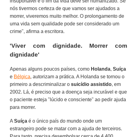
insuportável e o fim da vida deve ser humanizado. Se
nós tivermos certeza de que vamos ser ajudados a
morrer, viveremos muito melhor. O prolongamento de
uma vida sem qualidade pode ser considerado um
crime", afirma a escritora.
'Viver com dignidade. Morrer com
dignidade'
Apenas alguns poucos países, como
Holanda
,
Suíça
e
Bélgica
, autorizam a prática. A Holanda se tornou o
primeiro a descriminalizar o
suicídio assistido
, em
2002. Lá, é preciso que a doença seja incurável e que
o paciente esteja "lúcido e consciente" ao pedir ajuda
para morrer.
A
Suíça
é o único país do mundo onde um
estrangeiro pode se matar com a ajuda de terceiros.
Para tanto, precisa desembolsar cerca de 4.400