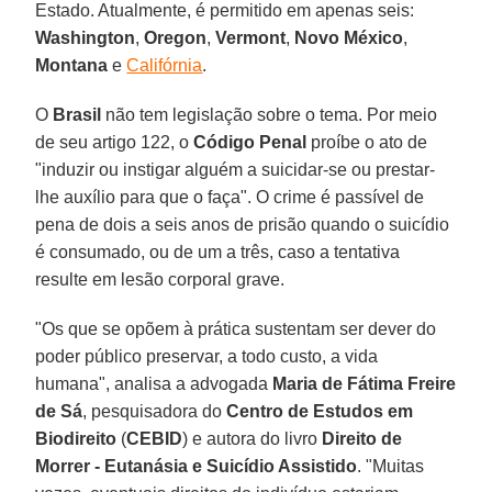
Estado. Atualmente, é permitido em apenas seis:
Washington
,
Oregon
,
Vermont
,
Novo México
,
Montana
e
Califórnia
.
O
Brasil
não tem legislação sobre o tema. Por meio
de seu artigo 122, o
Código Penal
proíbe o ato de
"induzir ou instigar alguém a suicidar-se ou prestar-
lhe auxílio para que o faça". O crime é passível de
pena de dois a seis anos de prisão quando o suicídio
é consumado, ou de um a três, caso a tentativa
resulte em lesão corporal grave.
"Os que se opõem à prática sustentam ser dever do
poder público preservar, a todo custo, a vida
humana", analisa a advogada
Maria de Fátima Freire
de Sá
, pesquisadora do
Centro de Estudos em
Biodireito
(
CEBID
) e autora do livro
Direito de
Morrer - Eutanásia e Suicídio Assistido
. "Muitas