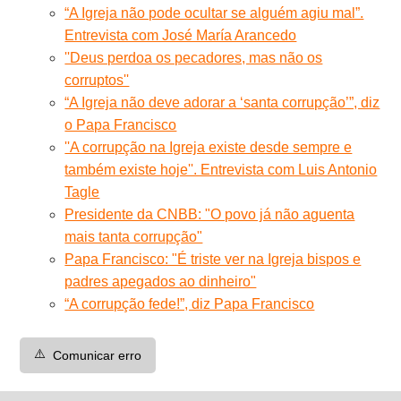
“A Igreja não pode ocultar se alguém agiu mal”.
Entrevista com José María Arancedo
''Deus perdoa os pecadores, mas não os
corruptos''
“A Igreja não deve adorar a ‘santa corrupção’”, diz
o Papa Francisco
''A corrupção na Igreja existe desde sempre e
também existe hoje''. Entrevista com Luis Antonio
Tagle
Presidente da CNBB: "O povo já não aguenta
mais tanta corrupção"
Papa Francisco: "É triste ver na Igreja bispos e
padres apegados ao dinheiro"
“A corrupção fede!”, diz Papa Francisco
⚠️
Comunicar erro