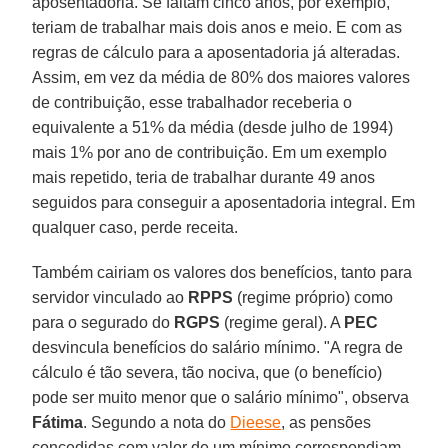
aposentadoria. Se faltam cinco anos, por exemplo,
teriam de trabalhar mais dois anos e meio. E com as
regras de cálculo para a aposentadoria já alteradas.
Assim, em vez da média de 80% dos maiores valores
de contribuição, esse trabalhador receberia o
equivalente a 51% da média (desde julho de 1994)
mais 1% por ano de contribuição. Em um exemplo
mais repetido, teria de trabalhar durante 49 anos
seguidos para conseguir a aposentadoria integral. Em
qualquer caso, perde receita.
Também cairiam os valores dos benefícios, tanto para
servidor vinculado ao
RPPS
(regime próprio) como
para o segurado do
RGPS
(regime geral). A
PEC
desvincula benefícios do salário mínimo. "A regra de
cálculo é tão severa, tão nociva, que (o benefício)
pode ser muito menor que o salário mínimo", observa
Fátima
. Segundo a nota do
Dieese
, as pensões
concedidas com valor de um mínimo correspondiam,