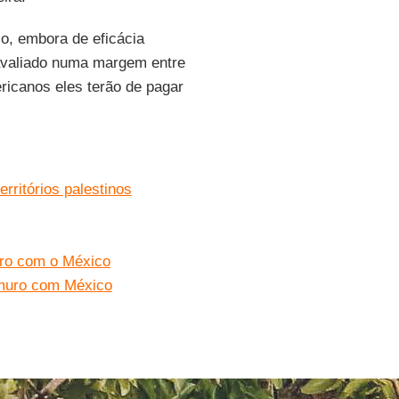
co, embora de eficácia
 avaliado numa margem entre
ericanos eles terão de pagar
ritórios palestinos
uro com o México
 muro com México