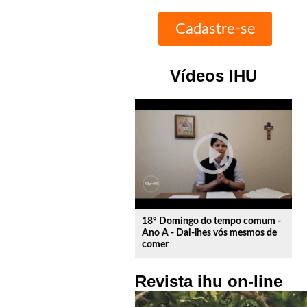
Vídeos IHU
play_circle_outline
18º Domingo do tempo comum -
Ano A - Dai-lhes vós mesmos de
comer
Revista ihu on-line