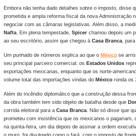
Embora não tenha dado detalhes sobre o imposto, disse qu
prometida e ampla reforma fiscal da nova Administração 
negociar com as câmaras legislativas. Além disso, a med
Nafta
. Em plena tempestade,
Spicer
chamou depois um pe
ao seu escritório, assim que chegou à
Casa Branca
, para
Um punhado de números explica ao que o
México
se arris
seu principal parceiro comercial: os
Estados Unidos
repr
exportações mexicanas, enquanto que os norte-america
volume total das importações vindas do
México
ronda os 2
Além do incêndio diplomático que a construção dessa front
da obra também tem sido objeto de batalha desde que
Do
corrida eleitoral para a
Casa Branca
. Não só disse que 
prometeu com insistência que os mexicanos o pagariam, de
na quinta-feira, um dia depois de assinar a ordem executi
o muro, foi divulgado como o fará, com o imposto de fronte