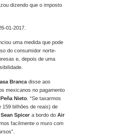
ivizou dizendo que o imposto
 26-01-2017.
nciou uma medida que pode
lso do consumidor norte-
presas e, depois de uma
ibilidade.
asa Branca
disse aos
 dos mexicanos no pagamento
e
Peña Nieto
. “Se taxarmos
159 bilhões de reais) de
e
Sean Spicer
a bordo do
Air
íamos facilmente o muro com
ursos”.