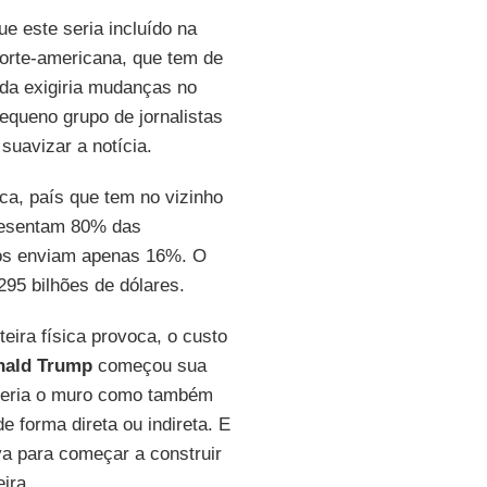
e este seria incluído na
norte-americana, que tem de
ida exigiria mudanças no
queno grupo de jornalistas
 suavizar a notícia.
ca, país que tem no vizinho
esentam 80% das
nos enviam apenas 16%. O
95 bilhões de dólares.
eira física provoca, o custo
nald Trump
começou sua
queria o muro como também
 forma direta ou indireta. E
va para começar a construir
ira.