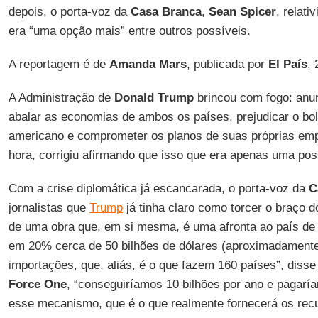
depois, o porta-voz da
Casa Branca
,
Sean Spicer
, relat
era “uma opção mais” entre outros possíveis.
A reportagem é de
Amanda Mars
, publicada por
El País
,
A Administração de
Donald Trump
brincou com fogo: anu
abalar as economias de ambos os países, prejudicar o bo
americano e comprometer os planos de suas próprias em
hora, corrigiu afirmando que isso que era apenas uma poss
Com a crise diplomática já escancarada, o porta-voz da
C
jornalistas que
Trump
já tinha claro como torcer o braço
de uma obra que, em si mesma, é uma afronta ao país d
em 20% cerca de 50 bilhões de dólares (aproximadamente 
importações, que, aliás, é o que fazem 160 países”, diss
Force One
, “conseguiríamos 10 bilhões por ano e pagar
esse mecanismo, que é o que realmente fornecerá os rec