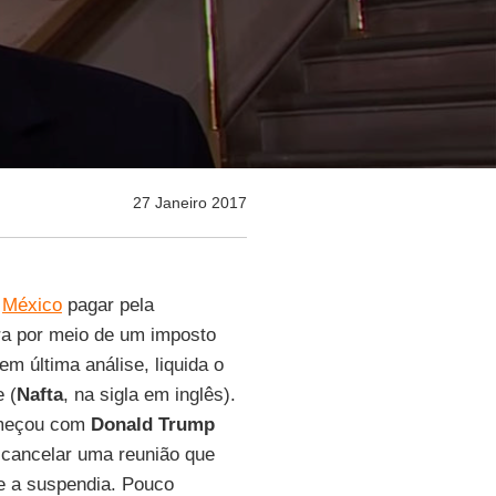
27 Janeiro 2017
o
México
pagar pela
ira por meio de um imposto
m última análise, liquida o
 (
Nafta
, na sigla em inglês).
começou com
Donald Trump
cancelar uma reunião que
e a suspendia. Pouco