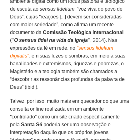
ambiente digital como um lócus pastoral e teológico
de escuta ao
sensus fidelium
, “voz viva do povo de
Deus”, cujas “reações [...] devem ser consideradas
com maior seriedade”, como afirma um recente
documento da
Comissão Teológica Internacional
(
“
O sensus fidei na vida da Igreja"
, 2014). Nas
expressões da fé em rede, no
"sensus fidelium
digitalis"
, em suas luzes e sombras, em meio a suas
banalidades e extremismos, riquezas e pobrezas, o
Magistério e a teologia também são chamados a
“descobrir as ressonâncias profundas da palavra de
Deus” (ibid.).
Talvez, por isso, muito mais enriquecedor do que uma
consulta online realizada em um ambiente
“controlado” como um site criado especificamente
pela
Santa Sé
poderia ser uma observação e
interpretação daquilo que os próprios jovens