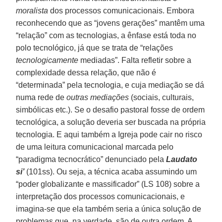
moralista
dos processos comunicacionais. Embora
reconhecendo que as “jovens gerações” mantêm uma
“relação” com as tecnologias, a ênfase está toda no
polo tecnológico, já que se trata de “relações
tecnologicamente
mediadas”. Falta refletir sobre a
complexidade dessa relação, que não é
“determinada” pela tecnologia, e cuja mediação se dá
numa rede de
outras mediações
(sociais, culturais,
simbólicas etc.). Se o desafio pastoral fosse de ordem
tecnológica, a solução deveria ser buscada na própria
tecnologia. E aqui também a Igreja pode cair no risco
de uma leitura comunicacional marcada pelo
“paradigma tecnocrático” denunciado pela
Laudato
si’
(101ss). Ou seja, a técnica acaba assumindo um
“poder globalizante e massificador” (LS 108) sobre a
interpretação dos processos comunicacionais, e
imagina-se que ela também seria a única solução de
problemas que, na verdade, são de outra ordem. A