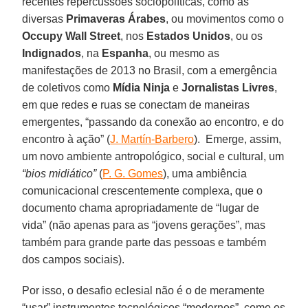
recentes repercussões sociopolíticas, como as
diversas
Primaveras Árabes
, ou movimentos como o
Occupy Wall Street
, nos
Estados Unidos
, ou os
Indignados
, na
Espanha
, ou mesmo as
manifestações de 2013 no Brasil, com a emergência
de coletivos como
Mídia Ninja
e
Jornalistas Livres
,
em que redes e ruas se conectam de maneiras
emergentes, “passando da conexão ao encontro, e do
encontro à ação” (
J. Martín-Barbero
). Emerge, assim,
um novo ambiente antropológico, social e cultural, um
“bios midiático”
(
P. G. Gomes
), uma ambiência
comunicacional crescentemente complexa, que o
documento chama apropriadamente de “lugar de
vida” (não apenas para as “jovens gerações”, mas
também para grande parte das pessoas e também
dos campos sociais).
Por isso, o desafio eclesial não é o de meramente
“usar” instrumentos tecnológicos “modernos”, como os