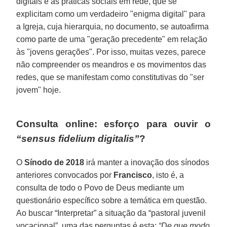
digitais e as práticas sociais em rede, que se
explicitam como um verdadeiro "enigma digital" para
a Igreja, cuja hierarquia, no documento, se autoafirma
como parte de uma "geração precedente" em relação
às "jovens gerações". Por isso, muitas vezes, parece
não compreender os meandros e os movimentos das
redes, que se manifestam como constitutivas do "ser
jovem" hoje.
Consulta online: esforço para ouvir o
“sensus fidelium digitalis”
?
O
Sínodo de 2018
irá manter a inovação dos sínodos
anteriores convocados por
Francisco
, isto é, a
consulta de todo o Povo de Deus mediante um
questionário específico sobre a temática em questão.
Ao buscar “Interpretar” a situação da “pastoral juvenil
vocacional”, uma das perguntas é esta:
“De que modo