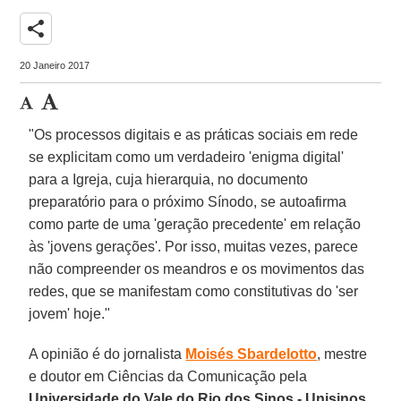
share
20 Janeiro 2017
"Os processos digitais e as práticas sociais em rede
se explicitam como um verdadeiro 'enigma digital'
para a Igreja, cuja hierarquia, no documento
preparatório para o próximo Sínodo, se autoafirma
como parte de uma 'geração precedente' em relação
às 'jovens gerações'. Por isso, muitas vezes, parece
não compreender os meandros e os movimentos das
redes, que se manifestam como constitutivas do 'ser
jovem' hoje."
A opinião é do jornalista
Moisés Sbardelotto
, mestre
e doutor em Ciências da Comunicação pela
Universidade do Vale do Rio dos Sinos - Unisinos
,