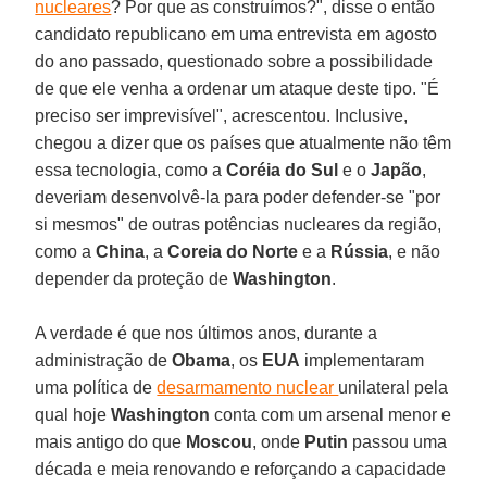
nucleares
? Por que as construímos?", disse o então
candidato republicano em uma entrevista em agosto
do ano passado, questionado sobre a possibilidade
de que ele venha a ordenar um ataque deste tipo. "É
preciso ser imprevisível", acrescentou. Inclusive,
chegou a dizer que os países que atualmente não têm
essa tecnologia, como a
Coréia do Sul
e o
Japão
,
deveriam desenvolvê-la para poder defender-se "por
si mesmos" de outras potências nucleares da região,
como a
China
, a
Coreia do Norte
e a
Rússia
, e não
depender da proteção de
Washington
.
A verdade é que nos últimos anos, durante a
administração de
Obama
, os
EUA
implementaram
uma política de
desarmamento nuclear
unilateral pela
qual hoje
Washington
conta com um arsenal menor e
mais antigo do que
Moscou
, onde
Putin
passou uma
década e meia renovando e reforçando a capacidade