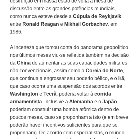
destruição em massa estão de volta à mesa de
discussão entre as grandes potências mundiais,
como nunca esteve desde a
Cúpula de Reykjavík
,
entre
Ronald Reagan
e
Mikhail Gorbachev
, em
1986.
A incerteza que tomou conta do panorama geopolítico
nos últimos meses viu-se refletida também na decisão
da
China
de aumentar as suas capacidades militares
não convencionais, assim como a
Coreia do Norte
,
que continua a engrossar seu poderio bélico, e o
Irã
,
que caso ocorra uma suspensão dos acordos entre
Washington
e
Teerã
, poderia voltar à
corrida
armamentista
. Inclusive a
Alemanha
e o
Japão
poderiam construir uma bomba atômica dentro de
poucos meses, caso se proponham a isto (e em breve
poderão haver incentivos suficientes para que se
proponham). De acordo com especialistas, o mundo