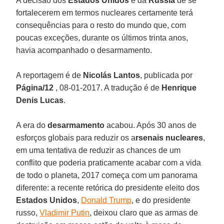
A decisão dos
Estados Unidos
e da
Rússia
de se
fortalecerem em termos nucleares certamente terá
consequências para o resto do mundo que, com
poucas exceções, durante os últimos trinta anos,
havia acompanhado o desarmamento.
A reportagem é de
Nicolás Lantos
, publicada por
Página/12
, 08-01-2017. A tradução é de
Henrique
Denis Lucas
.
A era do
desarmamento
acabou. Após 30 anos de
esforços globais para reduzir os a
rsenais nucleares
,
em uma tentativa de reduzir as chances de um
conflito que poderia praticamente acabar com a vida
de todo o planeta, 2017 começa com um panorama
diferente: a recente retórica do presidente eleito dos
Estados Unidos
,
Donald Trump
, e do presidente
russo,
Vladimir Putin
, deixou claro que as armas de