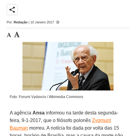
share
Por:
Redação
| 10 Janeiro 2017
Foto: Forumi Vydavciv / Wkimedia Commons
A agência
Ansa
informou na tarde desta segunda-
feira, 9-1-2017, que o filósofo polonês
Zygmunt
Bauman
morreu. A notícia foi dada por volta das 15
horas, horário de Brasília, mas a causa da morte não