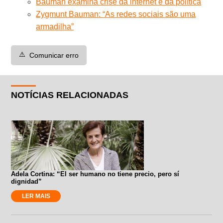
Bauman examina crise da internet e da política
Zygmunt Bauman: “As redes sociais são uma
armadilha”
⚠️
Comunicar erro
NOTÍCIAS RELACIONADAS
Adela Cortina: “El ser humano no tiene precio, pero sí
dignidad”
LER MAIS