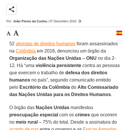
share
Por:
João Flores da Cunha
| 07 Dezembro 2016
52
ativistas de direitos humanos
foram assassinados
na
Colômbia
em 2016, denunciou um órgão da
Organização das Nações Unidas – ONU
no dia 2-
12. Há “uma
violência persistente
contra as pessoas
que exercem o trabalho de
defesa dos direitos
humanos
no país”, segundo comunicado emitido
pelo
Escritório da Colômbia
do
Alto Comissariado
das Nações Unidas para os Direitos Humanos
.
O órgão das
Nações Unidas
manifestou
preocupação especial
com os
crimes
que ocorrem
no
meio rural
– 75% do total. Desde a assinatura do
acordo de paz
entre o governo e as
Forças Armadas