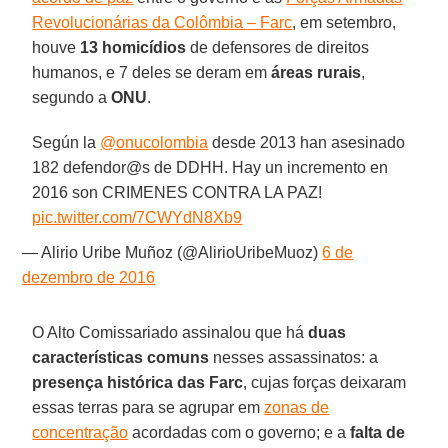
Revolucionárias da Colômbia – Farc
, em setembro,
houve
13 homicídios
de defensores de direitos
humanos, e 7 deles se deram em
áreas rurais
,
segundo a
ONU
.
Según la
@onucolombia
desde 2013 han asesinado
182 defendor@s de DDHH. Hay un incremento en
2016 son CRIMENES CONTRA LA PAZ!
pic.twitter.com/7CWYdN8Xb9
— Alirio Uribe Muñoz (@AlirioUribeMuoz)
6 de
dezembro de 2016
O Alto Comissariado assinalou que há
duas
características comuns
nesses assassinatos: a
presença histórica das Farc
, cujas forças deixaram
essas terras para se agrupar em
zonas de
concentração
acordadas com o governo; e a
falta de