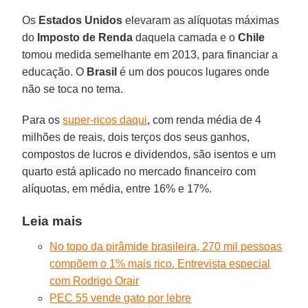
Os
Estados Unidos
elevaram as alíquotas máximas
do
Imposto de Renda
daquela camada e o
Chile
tomou medida semelhante em 2013, para financiar a
educação. O
Brasil
é um dos poucos lugares onde
não se toca no tema.
Para os
super-ricos daqui
, com renda média de 4
milhões de reais, dois terços dos seus ganhos,
compostos de lucros e dividendos, são isentos e um
quarto está aplicado no mercado financeiro com
alíquotas, em média, entre 16% e 17%.
Leia mais
No topo da pirâmide brasileira, 270 mil pessoas
compõem o 1% mais rico. Entrevista especial
com Rodrigo Orair
PEC 55 vende gato por lebre