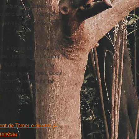
a máquina do Estado.
 as ditaduras. Você não
e movimentar massas. É aí
.
, é doutor em filosofia e
iências Humanas da Unicamp.
il Católica, passou pelo
rrogado e preso pelo Dops,
contra o regime militar
de Carvalho Franco,
nt de Temer e diretas já
amnésia