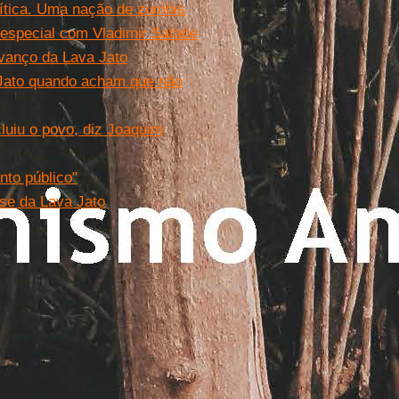
lítica. Uma nação de zumbis
especial com Vladimir Safatle
avanço da Lava Jato
-Jato quando acham que não
luiu o povo, diz Joaquim
to público"
ase da Lava Jato