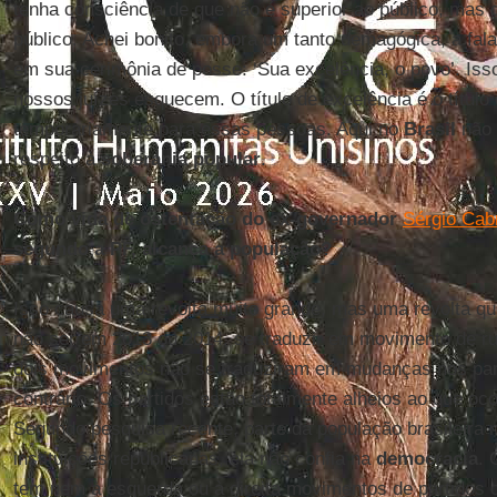
tenha consciência de que não é superior ao público, mas 
público. Achei bonito, embora um tanto demagógica, a fal
em sua cerimônia de posse: ‘Sua excelência, o povo’. Isso
nossos juízes esquecem. O título de excelência é o títul
temporariamente para essas pessoas. Aqui no
Brasil
não 
respeito à
soberania
popular
.
Como vida de ostentação do ex-governador
Sérgio Cab
segundo a PF, alcança a população?
Isso causa uma revolta muito grande, mas uma revolta qu
não ser em 2013 ou 2014, se traduzir em movimento de r
dois movimentos não se traduziram em mudanças nos parti
contrário. Os partidos estão totalmente alheios ao que oc
Segundo pesquisa recente, parte da população brasileira 
instituições republicanas, ela não confia na
democracia
. 
tem nem à esquerda ou à direita movimentos de partidos 