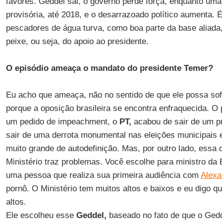
favores. Geddel sai, o governo perde força, enquanto uma
provisória, até 2018, e o desarrazoado político aumenta.
pescadores de água turva, como boa parte da base aliada
peixe, ou seja, do apoio ao presidente.
O episódio ameaça o mandato do presidente Temer?
Eu acho que ameaça, não no sentido de que ele possa so
porque a oposição brasileira se encontra enfraquecida. O p
um pedido de impeachment, o
PT,
acabou de sair de um p
sair de uma derrota monumental nas eleições municipais e
muito grande de autodefinição. Mas, por outro lado, essa
Ministério traz problemas. Você escolhe para ministro da
uma pessoa que realiza sua primeira audiência com
Alexa
pornô. O Ministério tem muitos altos e baixos e eu digo q
altos.
Ele escolheu esse
Geddel,
baseado no fato de que o Ged