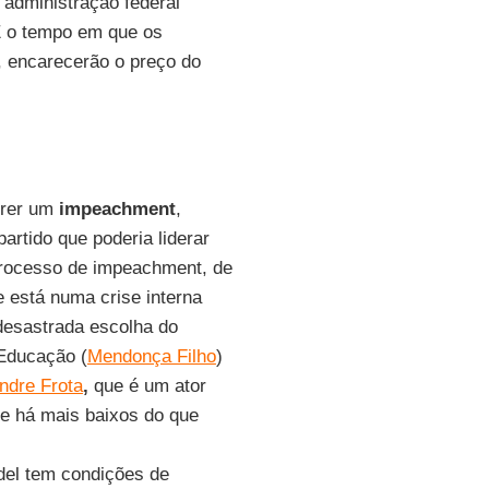
 administração federal
 É o tempo em que os
, encarecerão o preço do
frer um
impeachment
,
artido que poderia liderar
rocesso de impeachment, de
 está numa crise interna
 desastrada escolha do
 Educação (
Mendonça Filho
)
ndre Frota
,
que é um ator
ue há mais baixos do que
del tem condições de