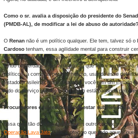
Como o sr. avalia a disposição do presidente do Sena
(PMDB-AL), de modificar a lei de abuso de autoridade
O
Renan
não é um político qualquer. Ele tem, talvez só o
Cardoso
tenham, essa agilidade mental para construir ce
semiverdadeiros e semimentirosos. Nesse caso, eles est
fundo de verdade, mas aplicado ao que não é verdadeiro. 
políticos, a começar por ele mesmo, usando esse defeito
Estado brasileiro com a cidadania, você tem um Estado qu
lado do serviço publico e não quem está pagando pelo ser
Procuradores e juízes deveriam estar submetidos a cr
Essa questão deveria aparecer em outro contexto e não ne
Operação Lava Jato
.
Sim, é preciso que todo aquele que e