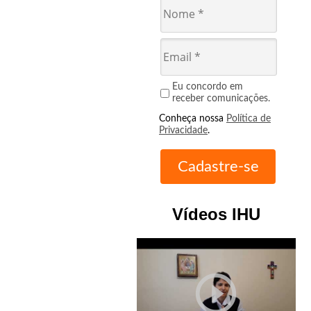
Eu concordo em
receber comunicações.
Conheça nossa
Política de
Privacidade
.
Vídeos IHU
play_circle_outline