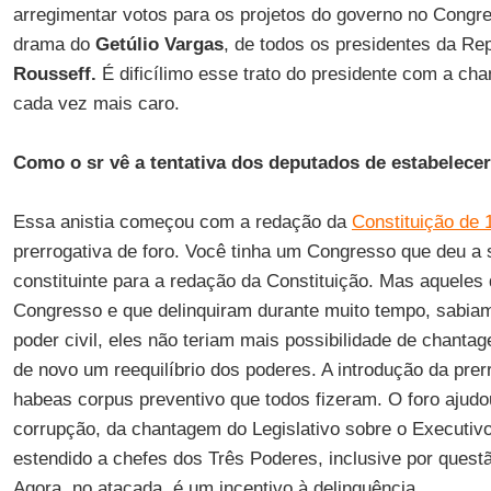
arregimentar votos para os projetos do governo no Congre
drama do
Getúlio Vargas
, de todos os presidentes da Rep
Rousseff.
É dificílimo esse trato do presidente com a ch
cada vez mais caro.
Como o sr vê a tentativa dos deputados de estabelecer
Essa anistia começou com a redação da
Constituição de 
prerrogativa de foro. Você tinha um Congresso que deu a 
constituinte para a redação da Constituição. Mas aqueles
Congresso e que delinquiram durante muito tempo, sabiam
poder civil, eles não teriam mais possibilidade de chantag
de novo um reequilíbrio dos poderes. A introdução da prerr
habeas corpus preventivo que todos fizeram. O foro ajud
corrupção, da chantagem do Legislativo sobre o Executivo
estendido a chefes dos Três Poderes, inclusive por quest
Agora, no atacada, é um incentivo à delinquência.