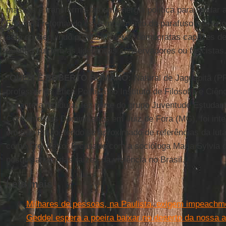
massas e transformá-las em energia política para mudar 
Estamos retomando esse movimento do parafuso que criou
está conseguindo produzir líderes democratas capazes d
quando surgem as lideranças conservadores ou fascistas
*QUEM É ROBERTO ROMANO:
Natural de Jaguapitã (PR)
professor de Ética Política no Instituto de Filosofia e C
Durante a ditadura, fez parte do grupo Juventude Estudant
Convento dos Dominicanos em Juiz de Fora (MG), foi inte
em São Paulo, tendo se aproximado de referências da luta 
como Frei Betto. É casado com a socióloga Maria Sylvia 
pesquisadora das raízes da violência no Brasil.
Leia mais
Milhares de pessoas, na Paulista, exigem impeachme
Geddel espera a poeira baixar no deserto da nossa 