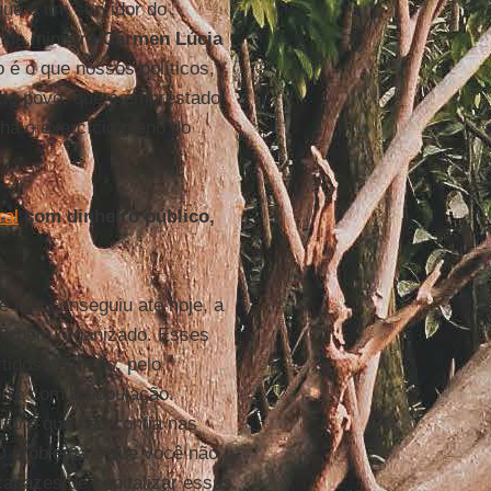
que é um servidor do
a da ministra
Cármen
Lúcia
 é o que nossos políticos,
o do povo, que é emprestado
há o exercício pleno do
ral
com dinheiro público,
e não conseguiu até hoje, a
ua bem organizado. Esses
dos políticos, pelo
orre com a população.
não é que não confia nas
O problema é que você não
capazes de capitalizar essas