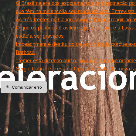
O Brasil na era dos esgotamentos da imaginação po
que têm na melancolia seu modo de vida. Entrevista 
As três frentes no Congresso que tentam reagir ao 
O que os políticos brasileiros pensam sobre a Lava
estão a ser gravados
Impeachment é destituído de legitimidade porque exc
Barbosa
"Temer está dizendo que o povo não cabe no orçamen
Sérgio Cabral é preso na Operação Calicute, nova f
⚠️
Comunicar erro