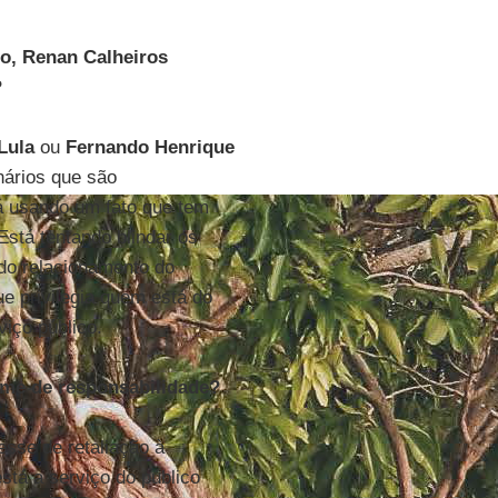
do, Renan Calheiros
?
Lula
ou
Fernando Henrique
nários que são
á usando um fato que tem
Está tentando blindar os
 do relacionamento do
e privilegia quem está do
viço público.
ime de responsabilidade?
sse de retaliação à
stá a serviço do público