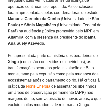
irregularidades verificadas antes da licença de
operação continuam se repetindo. As conclusões
foram apresentadas pelas coordenadoras do estudo,
Manuela
Carneiro
da Cunha
(Universidade de
São
Paulo
) e
Sônia
Magalhães
(Universidade Federal do
Pará
) na audiência pública promovida pelo
MPF
em
Altamira,
com a presença da presidente do
Ibama
,
Ana
Suely Azevedo.
Foi apresentada parte da história dos beradeiros do
Xingu
(como são conhecidos os ribeirinhos), as
transformações ocorridas pela instalação de Belo
monte, tanto pela expulsão como pela mudança dos
ecossistemas após o barramento do rio. Há críticas à
prática da
Norte Energia
de assentar os ribeirinhos
em áreas de preservação permanente (
APP
) nas
margens do rio, sem aquisição de novas áreas, o que
excluiu muitos moradores de retornar ao Xingu.