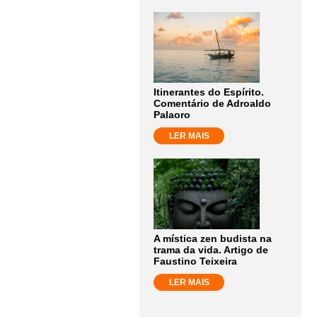
Itinerantes do Espírito.
Comentário de Adroaldo
Palaoro
LER MAIS
A mística zen budista na
trama da vida. Artigo de
Faustino Teixeira
LER MAIS