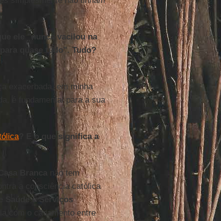
ões simplesmente não tinham
que ele "nunca vacilou na
 para quase tudo". Tudo?
ça exacerbada, em minha
da, é fundamental para a sua
ólica
? E o que significa a
Casa Branca
não tem
ontra a consciência católica
e Saúde e Serviços
ria com o casamento entre