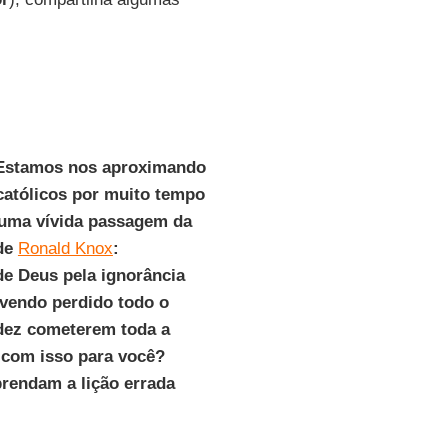
"Estamos nos aproximando
católicos por muito tempo
m uma vívida passagem da
 de
Ronald Knox
:
de Deus pela ignorância
avendo perdido todo o
idez cometerem toda a
u com isso para você?
prendam a lição errada