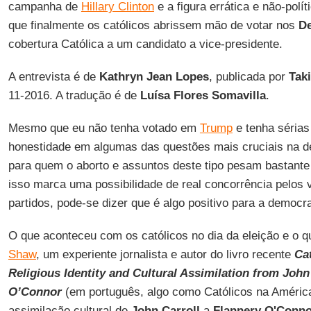
campanha de
Hillary Clinton
e a figura errática e não-polí
que finalmente os católicos abrissem mão de votar nos
D
cobertura Católica a um candidato a vice-presidente.
A entrevista é de
Kathryn Jean Lopes
, publicada por
Taki
11-2016. A tradução é de
Luísa Flores Somavilla
.
Mesmo que eu não tenha votado em
Trump
e tenha séria
honestidade em algumas das questões mais cruciais na de
para quem o aborto e assuntos deste tipo pesam bastante 
isso marca uma possibilidade de real concorrência pelos v
partidos, pode-se dizer que é algo positivo para a democra
O que aconteceu com os católicos no dia da eleição e o q
Shaw
, um experiente jornalista e autor do livro recente
Ca
Religious Identity and Cultural Assimilation from John
O’Connor
(em português, algo como Católicos na América:
assimilação cultural de
John Carroll
a
Flannery O'Conn