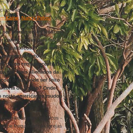
im. Por diversas vezes,
ciais vão contra os
im Kaine
,
Nancy Pelosi
.
 ser plenamente católicos,
icanos, nesse país laico
tos católicos hoje é mero
de comportamento da
"um grupo remanescente de
ada vez mais alienados da
com o que pode ser feito
 vitória de Trump? Onde
cos norte-americanos mudou
e se declararam católicos -
os que frequentam as igrejas