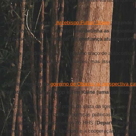
sustentasse a posição da Igreja nas mais variadas quest
candidato.
Você escreve sobre o
Arcebispo Fulton Sheen
, dizendo 
sua certeza de que o catolicismo detinha as respostas
Será que alguém parece ter tal confiança atualmente?
O
Papa Francisco
tem esse mesmo traço de autoconfian
opinião. Talvez ele exagere às vezes, mas isso, sem dúvi
eficácia como líder.
Qual é o legado do
governo de Obama na perspectiva cat
derrota de Hillary Clinton e Tim Kaine (uma católica)?
Infelizmente, o legado do ponto de vista da Igreja é que a
escrúpulos em tentar colocar políticas públicas que vão c
goela abaixo. Os regulamentos do HHS (
Departamento d
Humanos dos Estados Unidos
) e a cooperação obrigató