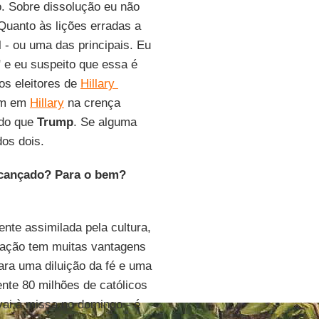
o. Sobre dissolução eu não
Quanto às lições erradas a
l - ou uma das principais. Eu
 e eu suspeito que essa é
s eleitores de
Hillary
ram em
Hillary
na crença
 do que
Trump
. Se alguma
os dois.
alcançado? Para o bem?
nte assimilada pela cultura,
ilação tem muitas vantagens
ra uma diluição da fé e uma
nte 80 milhões de católicos
ai à missa no domingo - é