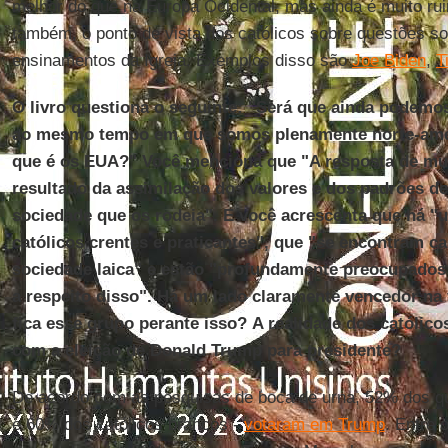
melhor do que na Europa Ocidental, mas ainda é muito ru
também, o ponto de vista dos católicos sobre questões so
ensinamentos da Igreja. Exemplos disso são
Joe Biden
,
T
O livro questiona o seguinte: "Será que ainda podemos
ao mesmo tempo em que somos plenamente norte-amer
que é os EUA?" Você menciona que "A resposta de mui
resultado da assimilação dos valores e dos padrões 
sociedade que os rodeia". E você acrescenta que há 
católicos crentes e praticantes", que "se encontram c
sociedade laica" e estão "profundamente preocupados 
a respeito disso". Há um lado claramente vencedor na
fica esse grupo perante isso? A realidade dos católi
com a eleição de Donald Trump para presidente?
De acordo com as pesquisas de boca de urna, 52% dos qu
e 60% dos católicos brancos -
votaram em Trump
. Entre 