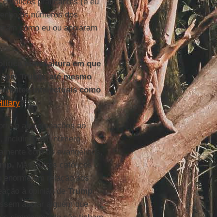
católicos praticantes (e eu
tenho os números dos
zeram como eu ou apoiaram
olítica numa altura em que
ça com Trump, até mesmo
ortantes intelectuais como
illary
?
orto e as nomeações ao
, incluindo um número
ntamente com os evangélicos,
ump
. Mas outros católicos
o enorme em relação aos
eação à opinião de
Trump
sessem apoiar alguém que