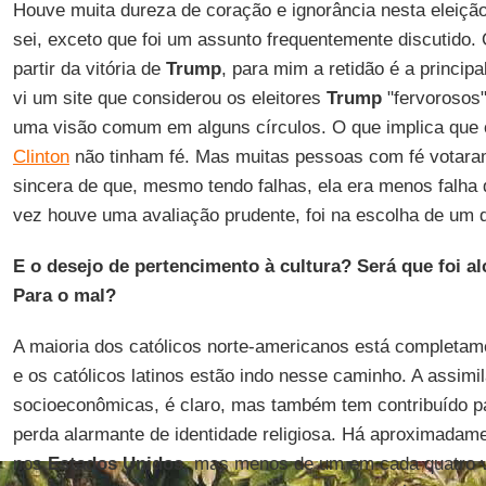
Houve muita dureza de coração e ignorância nesta eleiçã
sei, exceto que foi um assunto frequentemente discutido. 
partir da vitória de
Trump
, para mim a retidão é a principa
vi um site que considerou os eleitores
Trump
"fervorosos"
uma visão comum em alguns círculos. O que implica que o
Clinton
não tinham fé. Mas muitas pessoas com fé vota
sincera de que, mesmo tendo falhas, ela era menos falha
vez houve uma avaliação prudente, foi na escolha de um d
E o desejo de pertencimento à cultura? Será que foi 
Para o mal?
A maioria dos católicos norte-americanos está completame
e os católicos latinos estão indo nesse caminho. A assim
socioeconômicas, é claro, mas também tem contribuído pa
perda alarmante de identidade religiosa. Há aproximadame
nos
Estados Unidos
, mas menos de um em cada quatro v