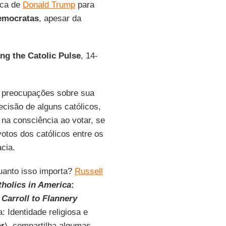
tica de
Donald Trump
para
emocratas
, apesar da
ng the Catolic Pulse
, 14-
s preocupações sobre sua
cisão de alguns católicos,
na consciência ao votar, se
otos dos católicos entre os
cia.
uanto isso importa?
Russell
tholics in America
:
 Carroll to Flannery
 Identidade religiosa e
or
), compartilha algumas