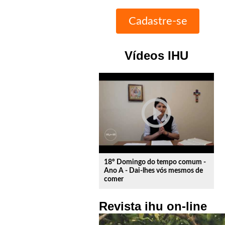
Vídeos IHU
play_circle_outline
18º Domingo do tempo comum -
Ano A - Dai-lhes vós mesmos de
comer
Revista ihu on-line