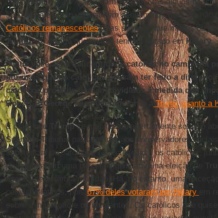
semanalmente, 56% apoiaram
Trump
. Mas alguns poucos 
sou um deles) não votaram em nenhum dos dois. Eu não 
Católicos remanescentes
, mas suponho que muitos ou fi
Trump
. Eu duvido que muitos tenham votado em
Hillary
.
O que você acha da identidade católica no campo da p
por mais que os católicos possam ter feito a diferen
católicos pró-vida ficaram divididos à medida que imp
Robert P. George se opuseram tanto a
Trump quanto a H
É claro que
Trump
se manifestou abertamente sobre o ab
Supremo Tribunal para agradar aos conservadores sociais
substancial de católicos. Nessa medida, os católicos, ju
representaram uma parcela significativa na eleição de
Tr
apenas seguiram a multidão. Há, no entanto, uma exceçã
católicos latinos, pois
67% deles votaram em Hillary
em r
sobre a imigração e os imigrantes. Os católicos que qui