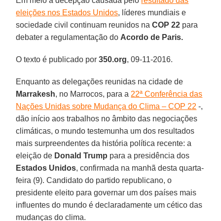
Em meio à decepção causada pelo
resultado das
eleições nos Estados Unidos
, líderes mundiais e
sociedade civil continuam reunidos na
COP 22
para
debater a regulamentação do
Acordo de Paris.
O texto é publicado por
350.org
, 09-11-2016.
Enquanto as delegações reunidas na cidade de
Marrakesh
, no Marrocos, para a
22ª Conferência das
Nações Unidas sobre Mudança do Clima – COP 22
-,
dão início aos trabalhos no âmbito das negociações
climáticas, o mundo testemunha um dos resultados
mais surpreendentes da história política recente: a
eleição de
Donald Trump
para a presidência dos
Estados Unidos
, confirmada na manhã desta quarta-
feira (9). Candidato do partido republicano, o
presidente eleito para governar um dos países mais
influentes do mundo é declaradamente um cético das
mudanças do clima.