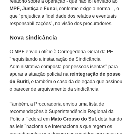
relatório sobre a operação - que não foi enviado ao
MPF
,
Justiça
e
Funai
, conforme exige a norma - , o
que "prejudica a fidelidade dos relatos e eventuais
responsabilizações", na visão dos procuradores.
Nova sindicância
O
MPF
enviou ofício à Corregedoria-Geral da
PF
"requisitando a instauração de Sindicância
Administrativa composta por pessoas isentas" para
apurar a atuação policial na
reintegração
de
posse
de
Buriti
, e também o caso da delegada que assinou
o parecer de arquivamento da sindicância.
Também, a Procuradoria enviou uma lista de
recomendações à Superintendência Regional da
Polícia Federal em
Mato Grosso do Sul
, detalhando
as leis "nacionais e internacionais que regem os
procedimentos que devem ser seguidos em casos de