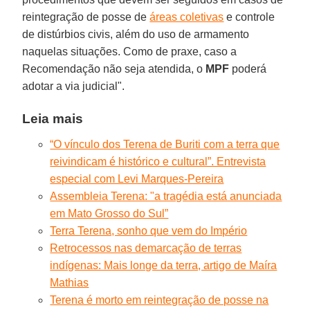
reintegração de posse de
áreas coletivas
e controle
de distúrbios civis, além do uso de armamento
naquelas situações. Como de praxe, caso a
Recomendação não seja atendida, o
MPF
poderá
adotar a via judicial".
Leia mais
“O vínculo dos Terena de Buriti com a terra que
reivindicam é histórico e cultural”. Entrevista
especial com Levi Marques-Pereira
Assembleia Terena: "a tragédia está anunciada
em Mato Grosso do Sul”
Terra Terena, sonho que vem do Império
Retrocessos nas demarcação de terras
indígenas: Mais longe da terra, artigo de Maíra
Mathias
Terena é morto em reintegração de posse na