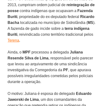
2013, cumpriram ordem judicial de
reintegração de
posse
contra indígenas que ocupavam a
Fazenda
Buriti
, propriedade do ex-deputado federal
Ricardo
Bacha
localizada no município de Sidrolândia (
MS
).
A fazenda de gado incide sobre a
terra indígena
Buriti
, reivindicada como território tradicional pelos
Terena
.
Ainda, o
MPF
processou a delegada
Juliana
Resende
Silva
de
Lima
, responsável pelo parecer
que levou ao arquivamento de uma sindicância
investigativa da Corregedoria da
PF
, que apurava
possíveis irregularidades cometidas pelos policiais
durante a operação.
O motivo: Juliana é esposa do delegado
Eduardo
Jaworski
de
Lima
, um dos comandantes da
operação que pretendia retirar os indígenas da