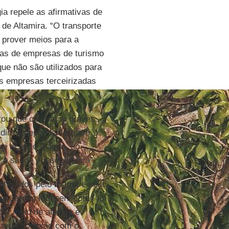
a repele as afirmativas de
de Altamira. “O transporte
e prover meios para a
otas de empresas de turismo
que não são utilizados para
s empresas terceirizadas
rou que constatou graves
rdim Independente I, em
 ao acesso à água, ao
, à saúde e à segurança”.
onhecidos pelo
Ibama
e pela
ro Jardim Independente I foi
or meio de aterros e
 teria conexão com o