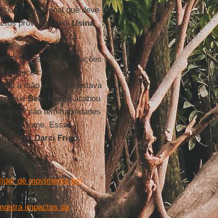
ítica habitacional que deve
actos provados pela
Usina
MPF
) fez 39 recomendações
ermanece crítica.
trou a mão dele, que estava
, porque
Belo Monte
acabou
 que ele não tem habilidades
o passar fome. Essas
rte” , diz
Darci Frigo
.
 líder de movimento em
mostra impactos da