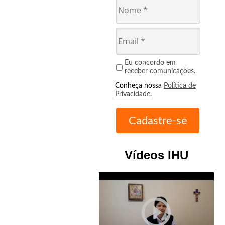
Eu concordo em
receber comunicações.
Conheça nossa
Política de
Privacidade
.
Vídeos IHU
play_circle_outline