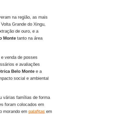
veram na região, as mais
 Volta Grande do Xingu,
xtração de ouro, e a
o Monte
tanto na área
a e venda de posses
essários e avaliações
étrica Belo Monte
e a
pacto social e ambiental
 várias famílias de forma
res foram colocados em
tão morando em
palafitas
em