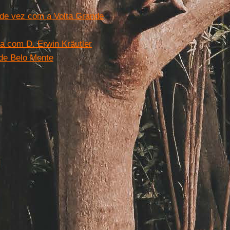
 de vez com a Volta Grande
a com D. Erwin Kräutler
 de Belo Monte