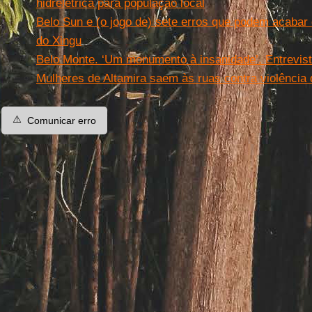
hidrelétrica para população local
Belo Sun e (o jogo de) sete erros que podem acabar
do Xingu
Belo Monte. ‘Um monumento à insanidade’. Entrevist
Mulheres de Altamira saem às ruas contra violência
⚠️
Comunicar erro