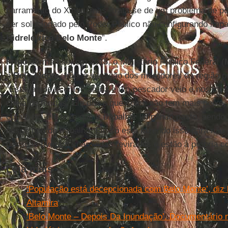
barramento do Xingu, mas “trata-se de um problema de pol
ser solucionado pelo Poder Público não configurando imp
Hidrelétrica Belo Monte
”.
Frigo
afirma que, em 2015, o Ministério Público Federal (
a
Belo Monte
, mas a situação dos moradores da região p
“Estávamos lá em Altamira e um pescador veio e nos mos
cheia de feridas. Ele disse que como não tem mais peixe
com o rio, ele teve que ir trabalhar limpando pasto, sendo
nesse tipo de trabalho. Ele só está fazendo isso para nã
pessoas tiveram suas vidas reviradas e estão à própria co
Leia mais
‘População está decepcionada com Belo Monte’, diz
Altamira
‘Belo Monte – Depois Da Inundação’. Documentário 