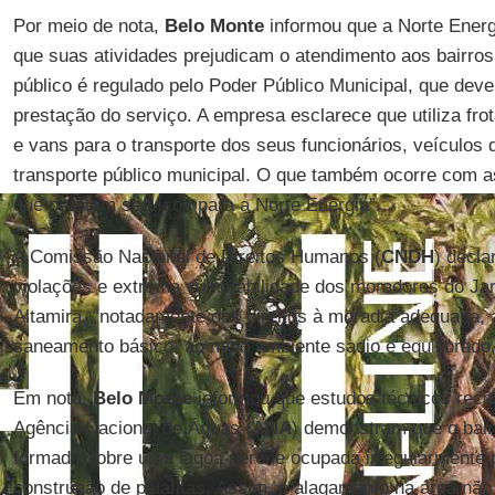
Por meio de nota,
Belo Monte
informou que a Norte Energi
que suas atividades prejudicam o atendimento aos bairros 
público é regulado pelo Poder Público Municipal, que dev
prestação do serviço. A empresa esclarece que utiliza fr
e vans para o transporte dos seus funcionários, veículos 
transporte público municipal. O que também ocorre com a
que prestam serviços para a Norte Energia”.
A Comissão Nacional de Direitos Humanos (
CNDH
) decla
violações e extrema vulnerabilidade dos moradores do Ja
Altamira, “notadamente dos direitos à moradia adequada,
saneamento básico, ao meio ambiente sadio e equilibrado
Em nota,
Belo Monte
informou que estudos técnicos rec
Agência Nacional de Águas (
ANA
) demonstram que o bair
formado sobre uma lagoa perene ocupada irregularmente p
construção de palafitas. Assim, o alagamento na área não