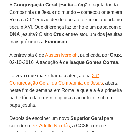
A
Congregação Geral jesuíta
– órgão regulador da
Companhia de Jesus no mundo – começou ontem em
Roma a 36ª edição desde que a ordem foi fundada no
século XVI. Que diferença faz ter hoje um papa com o
DNA
jesuíta? O sítio
Crux
entrevistou um dos jesuítas
mais próximos a
Francisco
.
A entrevista é de
Austen Ivereigh
, publicada por
Crux
,
02-10-2016. A tradução é de
Isaque Gomes Correa
.
Talvez o que mais chama a atenção na
36ª
Congregação Geral da Companhia de Jesus
, aberta
neste fim de semana em Roma, é que ela é a primeira
na história da ordem religiosa a acontecer sob um
papa jesuíta.
Depois de escolher um novo
Superior Geral
para
suceder o
Pe. Adolfo Nicolás
, a
GC36
, como é