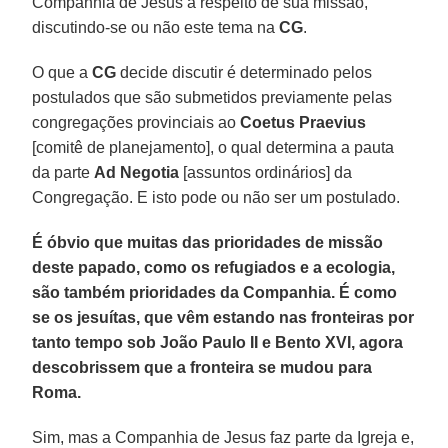
Companhia de Jesus a respeito de sua missão,
discutindo-se ou não este tema na
CG
.
O que a
CG
decide discutir é determinado pelos
postulados que são submetidos previamente pelas
congregações provinciais ao
Coetus Praevius
[comitê de planejamento], o qual determina a pauta
da parte
Ad Negotia
[assuntos ordinários] da
Congregação. E isto pode ou não ser um postulado.
É óbvio que muitas das prioridades de missão
deste papado, como os refugiados e a ecologia,
são também prioridades da Companhia. É como
se os jesuítas, que vêm estando nas fronteiras por
tanto tempo sob João Paulo II e Bento XVI, agora
descobrissem que a fronteira se mudou para
Roma.
Sim, mas a Companhia de Jesus faz parte da Igreja e,