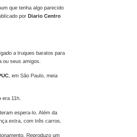
nhum que tenha algo parecido
ublicado por
Diario Centro
igado a truques baratos para
ia ou seus amigos.
PUC
, em São Paulo, meia
 era 11h.
teram espera-lo. Além da
ça extra, com três carros.
cionamento. Reproduzo um