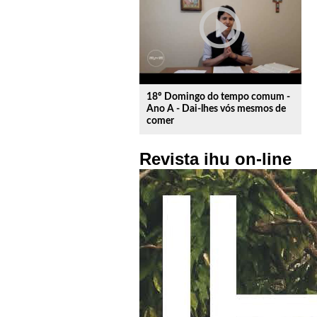
play_circle_outline
18º Domingo do tempo comum -
Ano A - Dai-lhes vós mesmos de
comer
Revista ihu on-line