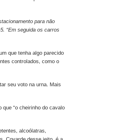
estacionamento para não
5. “Em seguida os carros
hum que tenha algo parecido
tes controlados, como o
tar seu voto na urna. Mais
o que “o cheirinho do cavalo
etentes, alcoólatras,
s. Covarde desse jeito, é a