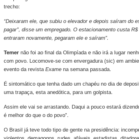
trecho:
“Deixaram ele, que subiu o elevador e depois saíram do 
pagar”, disse um empregado. O estacionamento custa R$ 
entraram novamente, pegaram ele e saíram”.
Temer
não foi ao final da Olimpíada e não irá a lugar nen
com povo. Locomove-se com envergadura (sic) em ambien
evento da revista
Exame
na semana passada.
É sintomático que tenha dado um chapéu no dia de deposi
uma trapaça, esta anedótica, para um golpista.
Assim ele vai se arrastando. Daqui a pouco estará dizend
é melhor do que o do povo”.
O Brasil já teve todo tipo de gente na presidência: incomp
violentos, demagogos, rudes, afáveis, estadistas, ditadore