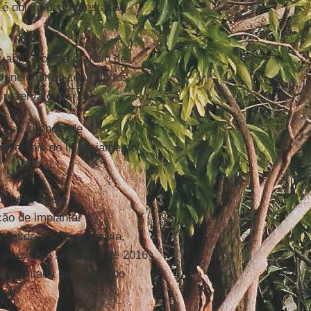
 é objeto de contestação
abril, consta o envio de
funcionários contratados
 reservatórios.
u-se símbolo de
bientais do licenciamento
uspensa pelo
ão de implantar o
 desde a licença prévia,
prazo até setembro de 2016
apresentada pelo governo