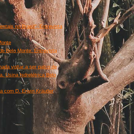
ntais no Brasil''. Entrevista
Monte
 de Belo Monte. Entrevista
ada voltar a ser palco de
a. Usina hidrelétrica Belo
a com D. Erwin Kräutler