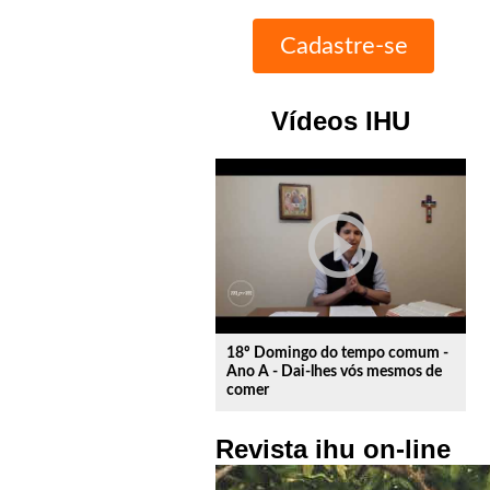
Vídeos IHU
play_circle_outline
18º Domingo do tempo comum -
Ano A - Dai-lhes vós mesmos de
comer
Revista ihu on-line