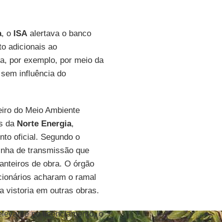
a
, o
ISA
alertava o banco
o adicionais ao
a, por exemplo, por meio da
 sem influência do
leiro do Meio Ambiente
os da
Norte Energia
,
nto oficial. Segundo o
inha de transmissão que
anteiros de obra. O órgão
cionários acharam o ramal
 vistoria em outras obras.
levante no licenciamento, o