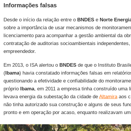
Informações falsas
Desde o início da relação entre o
BNDES
e
Norte Energi
sobre a importância de usar mecanismos de monitorament
licenciamento para acompanhar a gestão ambiental da obr
contratação de auditorias socioambientais independentes,
empreendedor.
Em 2013, o ISA alertou o
BNDES
de que o Instituto Brasi
(
Ibama
) havia constatado informações falsas em relatóri
questionando a efetividade e confiabilidade do monitorame
próprio
Ibama
, em 2011 a empresa tinha construído uma l
levava energia da subestação da cidade de
Altamira
aos c
não tinha autorizado sua construção e alguns de seus fun
pronto e em operação por acaso, enquanto realizavam uma
A
Norte Energia
foi autuada por omissão de informação re