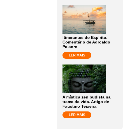
Itinerantes do Espírito.
Comentário de Adroaldo
Palaoro
LER MAIS
A mística zen budista na
trama da vida. Artigo de
Faustino Teixeira
LER MAIS