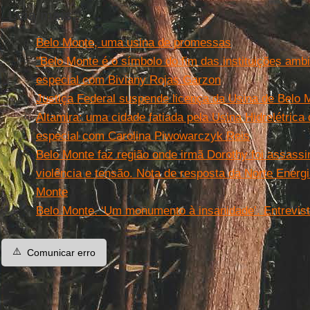
Leia mais...
Belo Monte, uma usina de promessas
''Belo Monte é o símbolo do fim das instituições ambie
especial com Biviany Rojas Garzon
Justiça Federal suspende licença da Usina de Belo 
Altamira: uma cidade fatiada pela Usina Hidrelétrica
especial com Carolina Piwowarczyk Reis
Belo Monte faz região onde irmã Dorothy foi assassin
violência e tensão. Nota de resposta da Norte Energi
Monte
Belo Monte. ‘Um monumento à insanidade’. Entrevist
⚠️
Comunicar erro