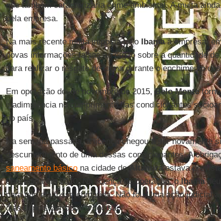
que também caracterizaria crime ambiental. A multa ainda
pela empresa.
Na mais recente multa imposta pelo
Ibama
à empresa, em 
novas informações falsas ao órgão sobre a quantidade de 
para realizar o resgate de fauna durante o enchimento dos
Em operação desde novembro de 2015,
Belo Monte
torno
inadimplência no cumprimento das condicionantes socioam
no país.
Na semana passada, a licença chegou a ser novamente s
descumprimento de uma dessas condicionantes. A obrigaç
saneamento básico
na cidade de
Altamira
estava prevista
concedida em 2010. Na licença de operação, o
Ibama
deu 
para que ela fosse cumprida. Não foi. Uma ação judicial 
dias depois derrubou a decisão.