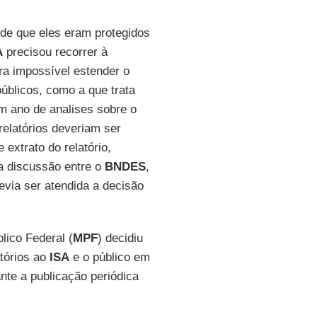
 de que eles eram protegidos
A
precisou recorrer à
ra impossível estender o
públicos, como a que trata
m ano de analises sobre o
relatórios deveriam ser
extrato do relatório,
sa discussão entre o
BNDES
,
evia ser atendida a decisão
lico Federal (
MPF
) decidiu
atórios ao
ISA
e o público em
ante a publicação periódica