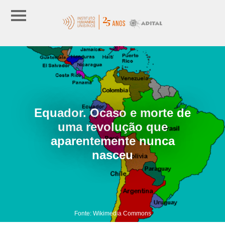
Equador. Ocaso e morte de
uma revolução que
aparentemente nunca
nasceu
Fonte: Wikimedia Commons