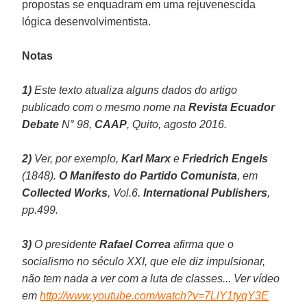
propostas se enquadram em uma rejuvenescida
lógica desenvolvimentista.
Notas
1)
Este texto atualiza alguns dados do artigo
publicado com o mesmo nome na
Revista Ecuador
Debate
N° 98,
CAAP
, Quito, agosto 2016.
2)
Ver, por exemplo,
Karl Marx
e
Friedrich Engels
(1848).
O Manifesto do Partido Comunista
, em
Collected Works
, Vol.6.
International Publishers
,
pp.499.
3)
O presidente
Rafael Correa
afirma que o
socialismo no século XXI, que ele diz impulsionar,
não tem nada a ver com a luta de classes... Ver vídeo
em
http://www.youtube.com/watch?v=7LlY1tyqY3E