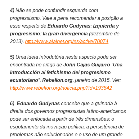
4)
Não se pode confundir esquerda com
progressismo. Vale a pena recomendar a posição a
esse respeito de
Eduardo Gudynas
:
Izquierda y
progresismo: la gran divergencia
(dezembro de
2013).
http://www.alainet.org/es/active/70074
5)
Uma ideia introdutória neste aspecto pode ser
encontrada no artigo de
John Cajas Guijarro
“
Una
introducción al fetichismo del progresismo
ecuatoriano
”,
Rebelion.org
, janeiro de 2015. Ver:
http://www.rebelion.org/noticia.php?id=193842
6)
Eduardo Gudynas
concebe que a guinada à
direita dos governos progressistas latino-americanos
pode ser enfocada a partir de três dimensões: o
esgotamento da inovação política, a persistência de
problemas não solucionados e o uso de um grande