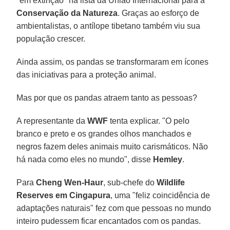
"em extinção" na lista da União Internacional para a
Conservação da Natureza
. Graças ao esforço de
ambientalistas, o antílope tibetano também viu sua
população crescer.
Ainda assim, os pandas se transformaram em ícones
das iniciativas para a proteção animal.
Mas por que os pandas atraem tanto as pessoas?
A representante da
WWF
tenta explicar. "O pelo
branco e preto e os grandes olhos manchados e
negros fazem deles animais muito carismáticos. Não
há nada como eles no mundo", disse
Hemley
.
Para
Cheng Wen-Haur
, sub-chefe do
Wildlife
Reserves em Cingapura
, uma "feliz coincidência de
adaptações naturais" fez com que pessoas no mundo
inteiro pudessem ficar encantados com os pandas.