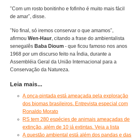
"Com um rosto bonitinho e fofinho é muito mais fácil
de amar", disse.
"No final, só iremos conservar o que amamos",
afirmou
Wen-Haur
, citando a frase do ambientalista
senegalês
Baba Dioum
- que ficou famoso nos anos
1968 por um discurso feito na Índia, durante a
Assembléia Geral da União Internacional para a
Conservação da Natureza.
Leia mais...
A onça-pintada está ameaçada pela exploração
dos biomas brasileiros. Entrevista especial com
Ronaldo Morato
RS tem 280 espécies de animais ameaçadas de
extinção, além de 10 já extintas. Veja a lista
A questão ambiental está além dos pandas e das