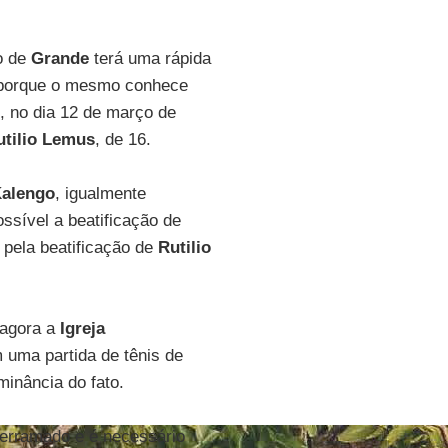
o de
Grande
terá uma rápida
 porque o mesmo conhece
, no dia 12 de março de
utilio Lemus
, de 16.
Kalengo
, igualmente
ossível a beatificação de
 pela beatificação de
Rutilio
 agora a
Igreja
m uma partida de tênis de
minância do fato.
derramado e é necessário