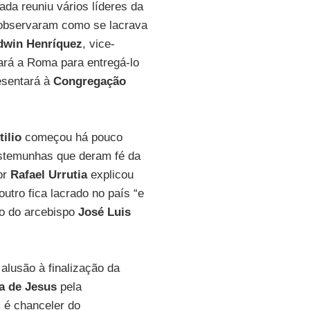
ada reuniu vários líderes da
 observaram como se lacrava
dwin Henríquez
, vice-
jará a Roma para entregá-lo
resentará à
Congregação
tilio
começou há pouco
testemunhas que deram fé da
or
Rafael Urrutia
explicou
utro fica lacrado no país “e
ão do arcebispo
José Luis
 alusão à finalização da
 de Jesus
pela
 é chanceler do