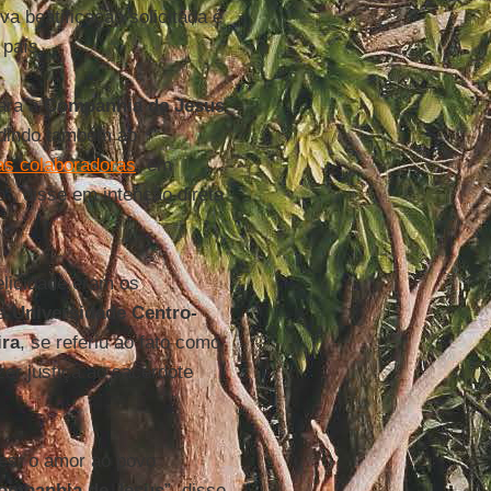
va beatificação solicitada é
 país.
ara a
Companhia de Jesus
,
udindo também ao
as colaboradoras
, em
”, disse em intenção direta
elicidade eram os
a
Universidade Centro-
ira
, se referiu ao fato como
er justiça ao sacerdote
es: o amor ao povo
ompanhia de Jesus
”, disse