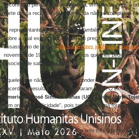
encontrar o perdão”, disse
Kalenga
, em alusão a que a no
parte dessa reconciliação, que ainda não se completou no
O representante do
Papa
no país também teve palavras p
sobre a qual expressou: “pagou um preço muito caro”, al
assassinato de outros
seis sacerdotes jesuítas e suas du
novembro de 1989: “um dia, teremos que lhes pedir perdão
à sociedade salvadorenha.
Aqueles que não conseguiam esconder sua satisfação e f
sacerdotes jesuítas que presenciaram o ato. O ex-reitor d
Americana José Simeón Cañas
(
UCA
),
José María Toje
“um orgulho e felicidade”, pois também é uma forma de faz
assassinado, no sentido de reconhecer seu martírio.
“
Rutilio Grande
é um homem que uniu três grandes amor
salvadorenho, o amor à
Igreja
salvadorenha e o amor à
C