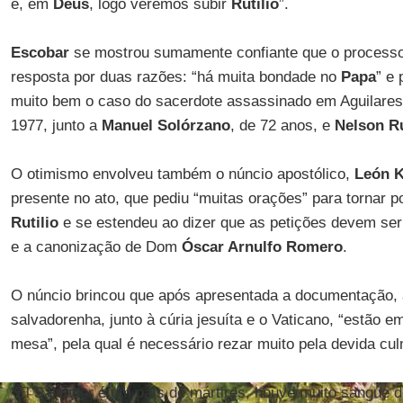
e, em
Deus
, logo veremos subir
Rutilio
”.
Escobar
se mostrou sumamente confiante que o process
resposta por duas razões: “há muita bondade no
Papa
” e
muito bem o caso do sacerdote assassinado em Aguilares
1977, junto a
Manuel Solórzano
, de 72 anos, e
Nelson R
O otimismo envolveu também o núncio apostólico,
León 
presente no ato, que pediu “muitas orações” para tornar p
Rutilio
e se estendeu ao dizer que as petições devem ser
e a canonização de Dom
Óscar Arnulfo Romero
.
O núncio brincou que após apresentada a documentação,
salvadorenha, junto à cúria jesuíta e o Vaticano, “estão e
mesa”, pela qual é necessário rezar muito pela devida cul
“El Salvador é um país de mártires, houve muito sangue 