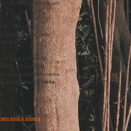
homem totalmente dedicado
ros seis jesuítas
r detido, porque, além
nhecimento.
o processo a seguir no
ca viajar a Roma (não
ção ao postulador da causa,
o dos Santos
, da
Santa
mero está à espera