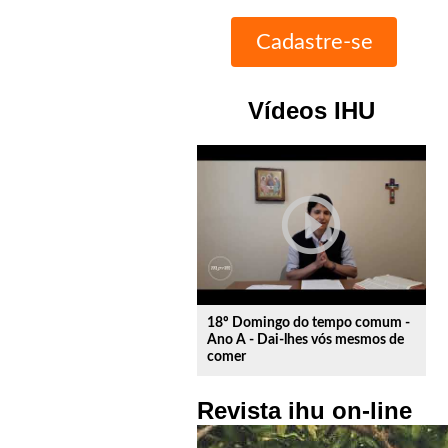
Vídeos IHU
play_circle_outline
18º Domingo do tempo comum -
Ano A - Dai-lhes vós mesmos de
comer
Revista ihu on-line