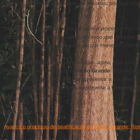
como as de
Rutilio
unem muito as pessoas, pois era um 
a servir os demais”.
Tojeira
disse que embora não se inicie o processo dos out
assassinados, obviamente é um processo que não pode se
disso, há outros sacerdotes e leigos que merecem o reco
A
Igreja católica
tem previsto divulgar, agora, qual será 
Vaticano, a respeito do padre
Rutilio Grande
. Isso impli
disseram a data na terça-feira) e apresentar a documenta
Witwer
, para que este também a apresente à
Congregaçã
Sé
.
Leia mais...
Avança o processo de beatificação de Rutilio Grande; Ro