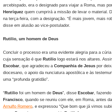
arcebispado, era o designado para viajar a Roma, mas po
Henríquez
quem cumprirá a missão de levar o material. D
na terça-feira, com a designação. “É mais jovem, mais ro
disse em alusão ao vice-postulador.
Rutilio, um homem de Deus
Concluir o processo era uma evidente alegria para a cúria
cuja sensação é que
Rutilio
logo estará nos altares. Assi
Escobar
, que agradeceu a
Companhia de Jesus
por deix
diocesano, o apoio da nunciatura apostólica e às testemu
uma “profunda gratidão”.
“
Rutilio
foi um homem de
Deus
”, disse
Escobar
, fazendo
Francisco
, quando se reuniu com ele, em Roma, antes d
Arnulfo Romero
, e expressou “Que bom que já vimos sub