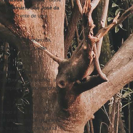
 no
Seminário São José da
 estar à frente de uma
ores seja reconhecida,
Igreja
. É uma grande
anhia de Jesus
,
de guerra e de conflito, a
s simples e pagou um preço
icitado é uma forma de
, é uma forma de reparação,
, eu acredito que figuras