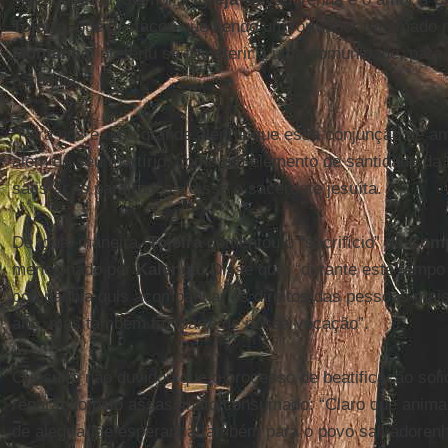
Tojeira
, que destacou que sendo um formador renomado
Montanha
, preferiu se transferir a uma comunidade, para
paróquia.
“Para nós é uma grande alegria que essa conjunção de am
além de seu martírio, como um elemento de santidade da
satisfação para todos”, disse o sacerdote jesuíta.
De igual maneira,
Tojeira
comentou o “sacrifício” da
Comp
mencionado por
Kalenga
. Disse que, “durante este tempo 
companhia quis acompanhar os direitos das pessoas mai
alto, mas também faz parte de nossa vocação”.
O jesuíta não duvidou que o processo de beatificação sol
reparação pelo assassinato consumado: “Claro que anima
de alegria, de esperança também para o povo salvadorenho