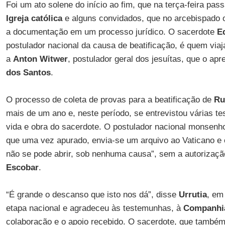
Foi um ato solene do início ao fim, que na terça-feira pass
Igreja católica
e alguns convidados, que no arcebispado
a documentação em um processo jurídico. O sacerdote
E
postulador nacional da causa de beatificação, é quem via
a
Anton Witwer
, postulador geral dos jesuítas, que o ap
dos Santos
.
O processo de coleta de provas para a beatificação de
Ru
mais de um ano e, neste período, se entrevistou várias 
vida e obra do sacerdote. O postulador nacional monsenh
que uma vez apurado, envia-se um arquivo ao Vaticano e o
não se pode abrir, sob nenhuma causa”, sem a autorizaç
Escobar
.
“É grande o descanso que isto nos dá”, disse
Urrutia
, em
etapa nacional e agradeceu às testemunhas, à
Companhia
colaboração e o apoio recebido. O sacerdote, que também