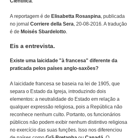
Científica
.
A reportagem é de
Elisabetta Rosaspina
, publicada
no jornal
Corriere della Sera
, 20-08-2016. A tradução
é de
Moisés Sbardelotto
.
Eis a entrevista.
Existe uma laicidade "à francesa" diferente da
praticada pelos países anglo-saxões?
A laicidade francesa se baseia na lei de 1905, que
separa o Estado da Igreja, introduzindo dois
elementos: a neutralidade do Estado em relação a
qualquer expressão religiosa, pois a República não
reconhece nenhum culto. Portanto, os funcionários
públicos não podem exibir nenhum distintivo religiosa
no exercício das suas funções. Isso nos diferenciou
de países como
Grã-Bretanha
ou
Canadá
. O