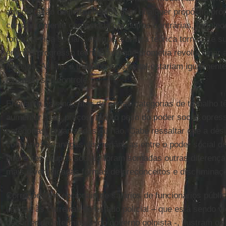
aglomeração de instrumentos sem qualquer propósito próp
constantemente contestada por outras contrárias, fortale
força na vida social”, em que a crítica teórica tornou-se 
enorme progresso tecnológico que prometia revolucionar 
humana. Assim, o trabalho e o capital estariam igualmen
expandir seu controle.
Enquanto os sindicatos de certas categorias de trabalho 
aumentar seus preços, todo o peso do poder social opress
categorias, organizadas ou não. Cabe ressaltar que a des
contrário, às antigas discrepâncias entre o poder social 
diferentes grupos sociais foram somadas outras diferença
mais diversificadas formas de preconceitos e discriminaç
Correções excepcionais de salários de funcionários públi
ligadas às carreiras do estado policial – que está sendo 
decorrer da interinidade do governo golpista -, ilustram o