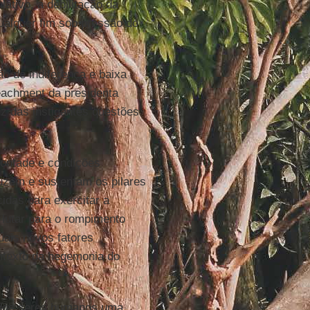
ativo, a debilitação da
ualquer fim sob pressão do
o de indiferença e baixa
eachment da presidenta
luz das instigantes questões
vontade e condições
duzem e sustentam os pilares
idas para exercitar a
u lutar para o rompimento
uais novos fatores
ntexto da hegemonia do
 dos seres humanos uma