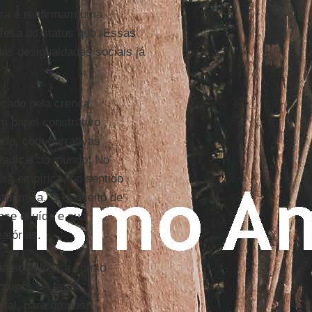
ora e reafirmam uma
efesa do status quo. Essas
as desigualdades sociais já
rcado pela crença
m papel construtivo
ade, com narrativas
radical do mundo. No
isa empírica, no sentido
acadêmica. O conceito de
ase diluída e sua
atórias.
ia sociológica com o
grupos de fatos
ial, para grupos