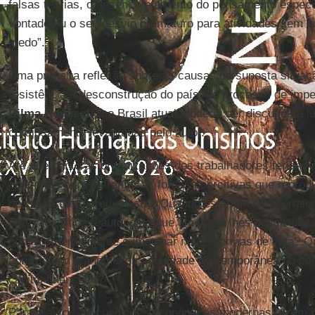
falsas teorias, o desencorajamento do pensamento especul
vontade ou o seu desvio prematuro para atividades sem q
medo”.
Uma primeira reflexão sobre as causas da suposta situaçã
resistência à desconstrução do país, no processo de imp
Dilma Rousseff,
no Brasil atual, poderia ser discutida à 
corajosamente levantadas pelo autor.
Até que ponto as organizações dos trabalhadores teriam 
concretas para enfrentar as forças coercitivas que repro
desse sistema produtivista? Quando estariam elas fortalec
reflexão crítica e autônoma que um dia já lhes possibilito
com a ordem vigente e imaginar novas formas de vida? Q
aprofundam a anomia da sociedade contemporânea no co
capital financeiro?
Para o autor, as condições econômicas modernas fazem