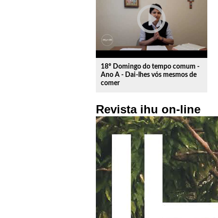
play_circle_outline
18º Domingo do tempo comum -
Ano A - Dai-lhes vós mesmos de
comer
Revista ihu on-line