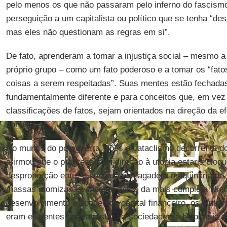
pelo menos os que não passaram pelo inferno do fascismo,
perseguição a um capitalista ou político que se tenha “des
mas eles não questionam as regras em si”.
De fato, aprenderam a tomar a injustiça social – mesmo a
próprio grupo – como um fato poderoso e a tomar os “fat
coisas a serem respeitadas”. Suas mentes estão fechad
fundamentalmente diferente e para conceitos que, em ve
classificações de fatos, sejam orientados na direção da e
sonhos.
No mundo do pós-guerra, após o cataclismo decorrente 
afirmou que o progresso em direção à utopia estaria bloq
desproporção entre o peso da esmagadora maquinaria do p
massas atomizadas. Mesmo antes da mais completa alien
desenvolvimento e apogeu do capital financeiro, os sint
eram evidentes no mal-estar na sociedade: “a hipocrisia 