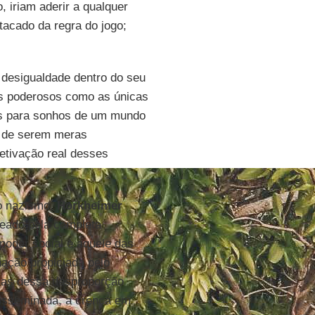
 iriam aderir a qualquer
tacado da regra do jogo;
 desigualdade dentro do seu
os poderosos como as únicas
as para sonhos de um mundo
z de serem meras
fetivação real desses
do nazismo,
Horkheimer
ueado pela completa
oder social e aquele das
ação propiciada pelo
omas dessa desproporção
disseminada, a crença em