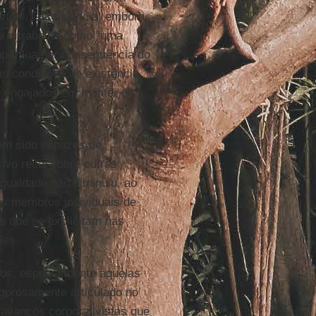
rios. Tal tendência, embora
ce o trabalho como “uma
supérflua por consequência do
as condições de existência
te engajados em manter e
têm sido capazes de
ivo recai sobre outras
igualdade não diminuiu, ao
dos membros individuais de
s que se explicitam nas
ões.
cos, especialmente aquelas
vigorosamente articulado no
s avanços corporativistas que