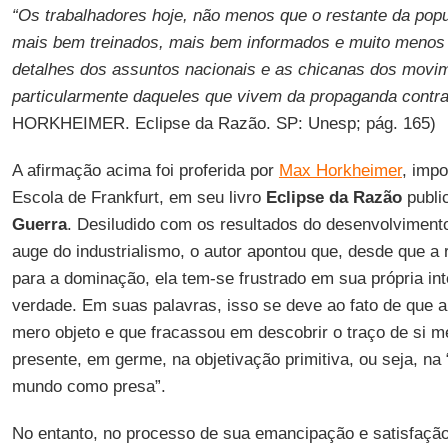
“Os trabalhadores hoje, não menos que o restante da popu
mais bem treinados, mais bem informados e muito menos
detalhes dos assuntos nacionais e as chicanas dos movim
particularmente daqueles que vivem da propaganda contra
HORKHEIMER. Eclipse da Razão. SP: Unesp; pág. 165)
A afirmação acima foi proferida por
Max Horkheimer
, imp
Escola de Frankfurt, em seu livro
Eclipse da Razão
publi
Guerra
. Desiludido com os resultados do desenvolvimento
auge do industrialismo, o autor apontou que, desde que a 
para a dominação, ela tem-se frustrado em sua própria in
verdade. Em suas palavras, isso se deve ao fato de que 
mero objeto e que fracassou em descobrir o traço de si me
presente, em germe, na objetivação primitiva, ou seja, na
mundo como presa”.
No entanto, no processo de sua emancipação e satisfaçã