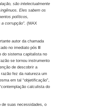
lação, são intelectualmente
 ingênuos. Eles sabem os
entos políticos,
 a corrupção”.
(MAX
ortante autor da chamada
cado no imediato pós
II
 do sistema capitalista no
razão se tornou instrumento
tenção de descobrir a
a razão fez da natureza um
sma em tal “objetificação”,
 “contemplação calculista do
o de suas necessidades, o