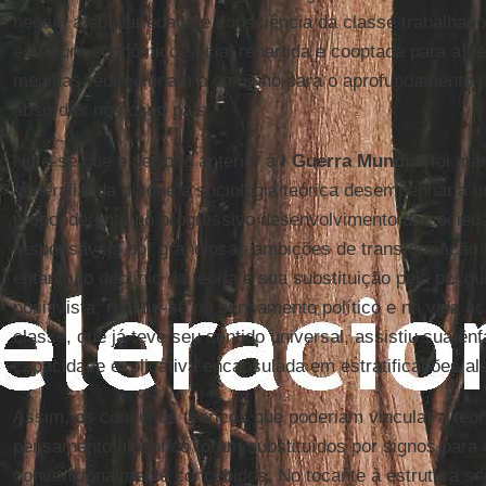
negam a solidariedade e consciência da classe trabalhad
estrutura econômico-social repartida e cooptada para a d
medidas redirecionam o caminho para o aprofundamento d
absurdas no nosso país.
Note-se que o período anterior à
I Guerra Mundial
foi ma
generalizada de que a sociologia teórica desempenharia u
preponderante no progressivo desenvolvimento da socied
responsáveis por grandiosas ambições de transformação 
entanto, o declínio da teoria e sua substituição pela pesqu
positivista, refletiu-se no pensamento político e na vida 
classe, que já teve seu sentido universal, assistiu sua ênf
capacidade explicativa encapsulada em estratificações ale
Assim, os conceitos teóricos que poderiam vincular a teor
pensamento filosófico foram substituídos por signos para 
convencionalmente concebidos. No tocante à estrutura soc