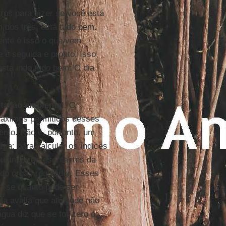
os para dizer se você está
 dos três, está tudo bem.
nte é isso o que vem
 é seguida e pronto. Isso
está indo tudo bem. O dia
tação ambiental
. O
máximos permitidos desses
nto. Não é, portanto, um
ma: para calcular os índices
eunindo representantes da
do órgão regulador. Esses
a-se quanto pode ser
ia avalia que até pode não
água diz que se for zero o