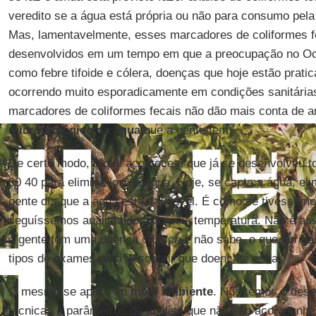
veredito se a água está própria ou não para consumo pela
Mas, lamentavelmente, esses marcadores de coliformes f
desenvolvidos em um tempo em que a preocupação no Oc
como febre tifoide e cólera, doenças que hoje estão prati
ocorrendo muito esporadicamente em condições sanitária
marcadores de coliformes fecais não dão mais conta de a
microbiológico da água
que a gente tem.
De certo modo, o que acontece é que já se desenvolveu t
30 40 para eliminá-los da água. Hoje, se capta a água, eli
gente diz que a água está saudável. É como se tivéssemo
seguíssemos analisando tudo pela temperatura. Não é as
a gente tem uma doença crônica e não sabe, o que obriga 
tipos de exames para descobrir que doença é essa.
O mesmo se aplica ao
meio ambiente
. Nós temos o des
técnicas e parâmetros de análise que não são acompanhad