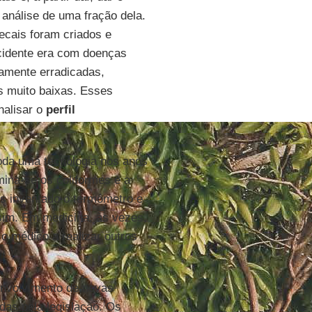
 análise de uma fração dela.
ecais foram criados e
idente era com doenças
camente erradicadas,
s muito baixas. Esses
nalisar o
perfil
oda uma tecnologia nos anos
mina-se os coliformes e a
s inventado o termômetro e
sim. Em medicina, às vezes,
o médico a realizar outros
envolvimento de novas
as pela legislação. Os