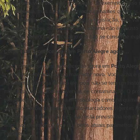
marcadores vigentes. Temos milhares de exemplos. Isso 
microbiologia, mas também com contaminantes químicos. 
contaminantes químicos, previstos na legislação, mas va
de contaminantes diferentes. Esse sistema não é robusto o
garantias quando acontece algo que não se consegue exp
Como está acontecendo com Porto Alegre agora…
Sim, como o que está acontecendo agora em
Porto Alegr
investigar e até procura um marcador novo. Você acha e 
há garantia que seja de fato ele, pois não se tem um his
múltiplas causas, fontes diversas de contaminação. O pro
metodologia. Hoje, tanto na microbiologia como na químic
apontar o problema para além dos marcadores vigentes hoj
por um motivo muito simples: não está previsto na legis
discurso. O gestor público diz: pelos atuais parâmetros pr
tudo bem.