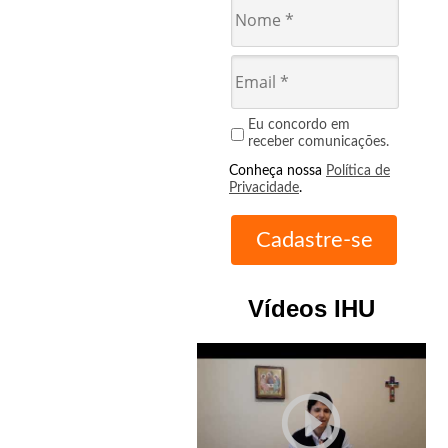
Eu concordo em
receber comunicações.
Conheça nossa
Política de
Privacidade
.
Vídeos IHU
play_circle_outline