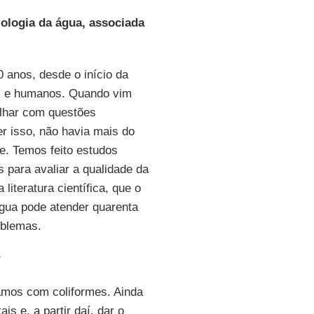
ologia da água, associada
0 anos, desde o início da
is e humanos. Quando vim
alhar com questões
r isso, não havia mais do
. Temos feito estudos
 para avaliar a qualidade da
iteratura científica, que o
gua pode atender quarenta
oblemas.
?
hamos com coliformes. Ainda
is e, a partir daí, dar o