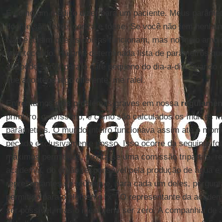
É como um médico dizer para um paciente. Meus parâmetr
doente são febre, coriza e tosse. Se você não tem nenhum
Não é assim que as coisas funcionam, mas no meio ambie
acontecendo. Há uma determinada lista de parâmetros que
até pode servir para o café pequeno do dia-a-dia, quando 
que acontece algo diferente, me ralei.
Enfrentamos dois problemas graves em nossa
regulamen
primeiro, gravíssimo, é como são calculados os índices 
parâmetros. O mundo inteiro funcionava assim até o mome
pecado exclusivamente nosso. Isso ocorre da seguinte for
máximos permitidos, monta-se uma comissão tripartite, r
academia, do órgão responsável pela produção de água e 
representantes se reúnem e, para cada um deles, pergunt
permitido para o elemento “x”. O representante da academ
ser possível, mas o ideal seria ser zero. A companhia de 