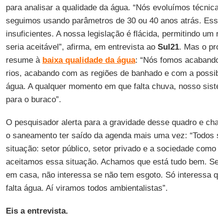
para analisar a qualidade da água. “Nós evoluímos técni
seguimos usando parâmetros de 30 ou 40 anos atrás. Es
insuficientes. A nossa legislação é flácida, permitindo um
seria aceitável”, afirma, em entrevista ao
Sul21
. Mas o pr
resume à
baixa qualidade da água
: “Nós fomos acabando
rios, acabando com as regiões de banhado e com a possib
água. A qualquer momento em que falta chuva, nosso sis
para o buraco”.
O pesquisador alerta para a gravidade desse quadro e ch
o saneamento ter saído da agenda mais uma vez: “Todos
situação: setor público, setor privado e a sociedade como 
aceitamos essa situação. Achamos que está tudo bem. Se t
em casa, não interessa se não tem esgoto. Só interessa
falta água. Aí viramos todos ambientalistas”.
Eis a entrevista.