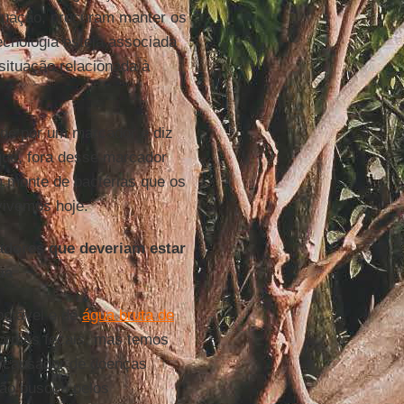
ituação, procuram manter os
ecnologia esteja associada
ituação relacionada à
ede por um marcador e diz
ue, fora desse marcador
um monte de bactérias que os
vivemos hoje.
adores que deveriam estar
ua
potável e de
água bruta de
formes fecais, mas temos
io causador de doenças
não buscou pelos