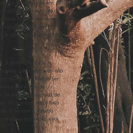
não vai acontecer só em
Analisa-se um conjunto de
i passar ao largo um monte
 suficiente para dar
licar por esses marcadores.
e
. A gente começa a
coloca a culpa nele, mas não
tórico do mesmo. Podem ser
blema não é falta de
a, há metodologia capaz de
e. Só que isso não é feito
lação. É sempre o mesmo
evistos na legislação, está