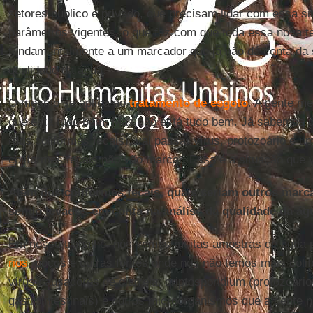
setores público e privado, que precisam lidar com essa s
parâmetros vigentes, o que faz com que toda essa nova t
fundamentalmente a um marcador que já não dá conta da s
qualidade da água.
O mesmo se aplica ao
tratamento de esgoto
. A gente m
que está tudo bem. Mas não está tudo bem. Já sabemos q
(dos coliformes fecais), vai passar vírus, protozoário e 
coliformes fecais não vão marcar. Essa é a situação que 
Além dos coliformes fecais, quais seriam outros marc
sendo levados em conta na análise da qualidade da ág
Em nosso trabalho, nós vemos muitas amostras de água 
rios
, poços e outras fontes onde nós não temos mais coli
vírus causadores de diarreia, criptosporidium (protozoár
gastrointestinais) e outros microorganismos que a gente 