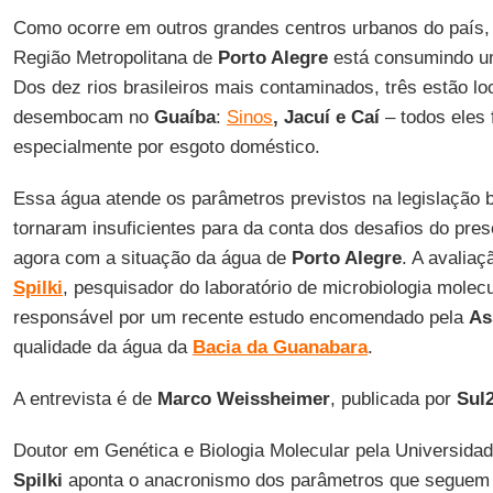
Como ocorre em outros grandes centros urbanos do país,
Região Metropolitana de
Porto Alegre
está consumindo um
Dos dez rios brasileiros mais contaminados, três estão lo
desembocam no
Guaíba
:
Sinos
, Jacuí e Caí
– todos eles 
especialmente por esgoto doméstico.
Essa água atende os parâmetros previstos na legislação b
tornaram insuficientes para da conta dos desafios do pr
agora com a situação da água de
Porto Alegre
. A avalia
Spilki
, pesquisador do laboratório de microbiologia molec
responsável por um recente estudo encomendado pela
As
qualidade da água da
Bacia da Guanabara
.
A entrevista é de
Marco Weissheimer
, publicada por
Sul
Doutor em Genética e Biologia Molecular pela Universida
Spilki
aponta o anacronismo dos parâmetros que seguem 