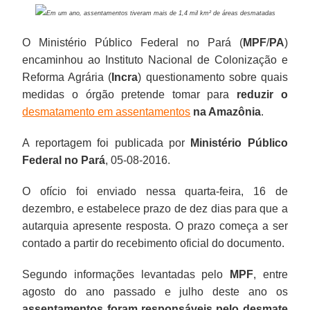
Em um ano, assentamentos tiveram mais de 1,4 mil km² de áreas desmatadas
O Ministério Público Federal no Pará (
MPF
/
PA
)
encaminhou ao Instituto Nacional de Colonização e
Reforma Agrária (
Incra
) questionamento sobre quais
medidas o órgão pretende tomar para
reduzir o
desmatamento em assentamentos
na Amazônia
.
A reportagem foi publicada por
Ministério Público
Federal no Pará
, 05-08-2016.
O ofício foi enviado nessa quarta-feira, 16 de
dezembro, e estabelece prazo de dez dias para que a
autarquia apresente resposta. O prazo começa a ser
contado a partir do recebimento oficial do documento.
Segundo informações levantadas pelo
MPF
, entre
agosto do ano passado e julho deste ano os
assentamentos foram responsáveis pelo desmate