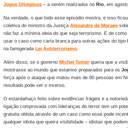
Jogos Olímpicos
– a serem realizados no
Rio
, em agost
Na verdade, o que todo esse episódio mostra, e isso ficou
coletiva do ministro da Justiça
Alexandre de Moraes
sobr
não faz a mínima ideia do que seja terrorismo. E de como
usar o caso como carta branca para outras ações do tipo
na famigerada
Lei Antiterrorismo
.
Além disso, se o governo
Michel Temer
queria que a visi
mostrasse ao mundo que estamos preparados para os
Jo
força após o ataque que matou mais de 80 pessoas em N
resultado pode ser o inverso.
O estardalhaço feito sobre evidências frágeis e a notori
ligação comprovada com lideranças do terror tem um poten
gratuita obtida através de um caso como esse pode incent
qualquer idiota que queira visibilidade – idiotas que pod