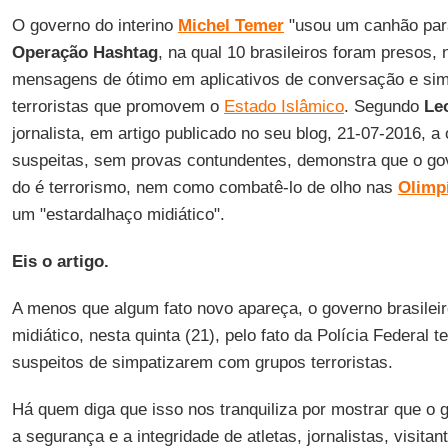
O governo do interino
Michel Temer
"usou um canhão para
Operação Hashtag
, na qual 10 brasileiros foram presos, n
mensagens de ótimo em aplicativos de conversação e si
terroristas que promovem o
Estado Islâmico
. Segundo
Le
jornalista, em artigo publicado no seu blog, 21-07-2016,
suspeitas, sem provas contundentes, demonstra que o gov
do é terrorismo, nem como combatê-lo de olho nas
Olimp
um "estardalhaço midiático".
Eis o artigo.
A menos que algum fato novo apareça, o governo brasilei
midiático, nesta quinta (21), pelo fato da Polícia Federal
suspeitos de simpatizarem com grupos terroristas.
Há quem diga que isso nos tranquiliza por mostrar que o 
a segurança e a integridade de atletas, jornalistas, visitan