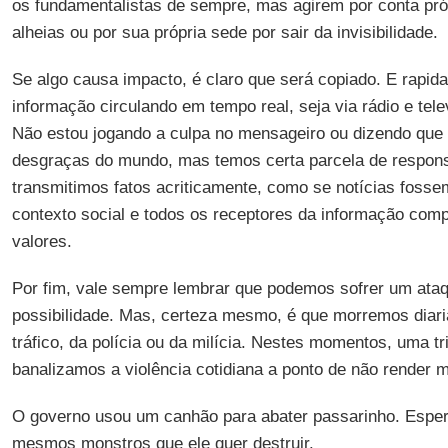
os fundamentalistas de sempre, mas agirem por conta próp
alheias ou por sua própria sede por sair da invisibilidade.
Se algo causa impacto, é claro que será copiado. E rapid
informação circulando em tempo real, seja via rádio e telev
Não estou jogando a culpa no mensageiro ou dizendo que
desgraças do mundo, mas temos certa parcela de respons
transmitimos fatos acriticamente, como se notícias foss
contexto social e todos os receptores da informação co
valores.
Por fim, vale sempre lembrar que podemos sofrer um ataq
possibilidade. Mas, certeza mesmo, é que morremos diar
tráfico, da polícia ou da milícia. Nestes momentos, uma t
banalizamos a violência cotidiana a ponto de não render 
O governo usou um canhão para abater passarinho. Espero
mesmos monstros que ele quer destruir.