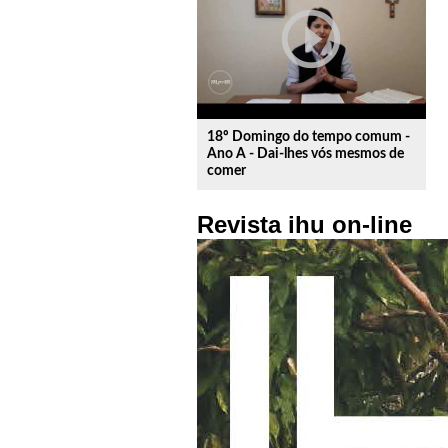
play_circle_outline
18º Domingo do tempo comum -
Ano A - Dai-lhes vós mesmos de
comer
Revista ihu on-line