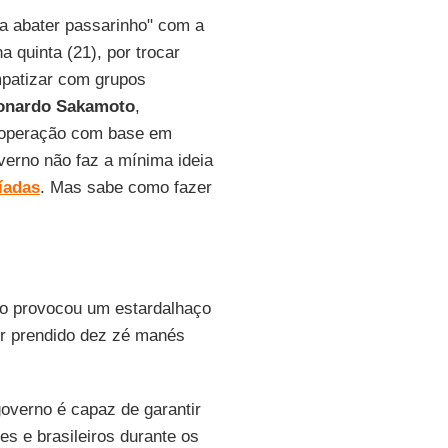
 abater passarinho" com a
a quinta (21), por trocar
mpatizar com grupos
onardo Sakamoto
,
 a operação com base em
erno não faz a mínima ideia
íadas
. Mas sabe como fazer
ro provocou um estardalhaço
 ter prendido dez zé manés
governo é capaz de garantir
tes e brasileiros durante os