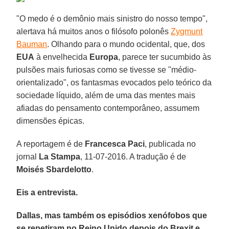
"O medo é o demônio mais sinistro do nosso tempo",
alertava há muitos anos o filósofo polonês
Zygmunt
Bauman
. Olhando para o mundo ocidental, que, dos
EUA
à envelhecida
Europa
, parece ter sucumbido às
pulsões mais furiosas como se tivesse se "médio-
orientalizado", os fantasmas evocados pelo teórico da
sociedade líquido, além de uma das mentes mais
afiadas do pensamento contemporâneo, assumem
dimensões épicas.
A reportagem é de
Francesca
Paci
, publicada no
jornal
La Stampa
, 11-07-2016. A tradução é de
Moisés Sbardelotto
.
Eis a entrevista.
Dallas, mas também os episódios xenófobos que
se repetiram no Reino Unido depois do Brexit e,