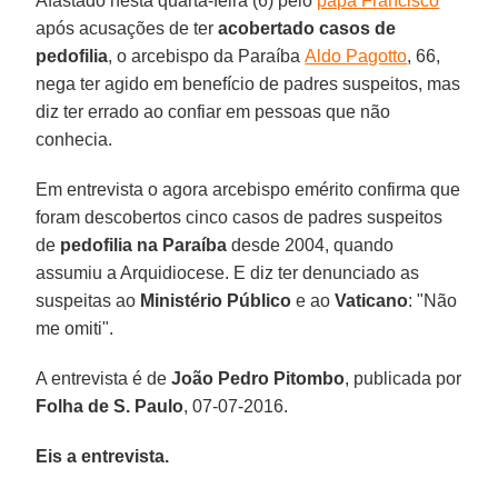
Afastado nesta quarta-feira (6) pelo
papa Francisco
após acusações de ter
acobertado casos de
pedofilia
, o arcebispo da Paraíba
Aldo Pagotto
, 66,
nega ter agido em benefício de padres suspeitos, mas
diz ter errado ao confiar em pessoas que não
conhecia.
Em entrevista o agora arcebispo emérito confirma que
foram descobertos cinco casos de padres suspeitos
de
pedofilia na Paraíba
desde 2004, quando
assumiu a Arquidiocese. E diz ter denunciado as
suspeitas ao
Ministério Público
e ao
Vaticano
: "Não
me omiti".
A entrevista é de
João Pedro Pitombo
, publicada por
Folha de S. Paulo
, 07-07-2016.
Eis a entrevista.