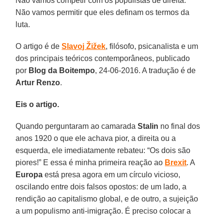
Não vamos competir com os populistas de direita.
Não vamos permitir que eles definam os termos da
luta.
O artigo é de
Slavoj Žižek
, filósofo, psicanalista e um
dos principais teóricos contemporâneos, publicado
por
Blog da Boitempo
, 24-06-2016. A tradução é de
Artur Renzo
.
Eis o artigo.
Quando perguntaram ao camarada
Stalin
no final dos
anos 1920 o que ele achava pior, a direita ou a
esquerda, ele imediatamente rebateu: “Os dois são
piores!” E essa é minha primeira reação ao
Brexit
. A
Europa
está presa agora em um círculo vicioso,
oscilando entre dois falsos opostos: de um lado, a
rendição ao capitalismo global, e de outro, a sujeição
a um populismo anti-imigração. É preciso colocar a