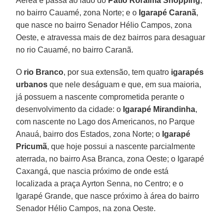
Aérea e passa ao lado do
Pátio Roraima Shopping
,
no bairro Cauamé, zona Norte; e o
Igarapé Caranã
,
que nasce no bairro Senador Hélio Campos, zona
Oeste, e atravessa mais de dez bairros para desaguar
no rio Cauamé, no bairro Caranã.
O
rio Branco
, por sua extensão, tem quatro
igarapés
urbanos
que nele deságuam e que, em sua maioria,
já possuem a nascente comprometida perante o
desenvolvimento da cidade: o
Igarapé Mirandinha
,
com nascente no Lago dos Americanos, no Parque
Anauá, bairro dos Estados, zona Norte; o
Igarapé
Pricumã
, que hoje possui a nascente parcialmente
aterrada, no bairro Asa Branca, zona Oeste; o Igarapé
Caxangá, que nascia próximo de onde está
localizada a praça Ayrton Senna, no Centro; e o
Igarapé Grande, que nasce próximo à área do bairro
Senador Hélio Campos, na zona Oeste.