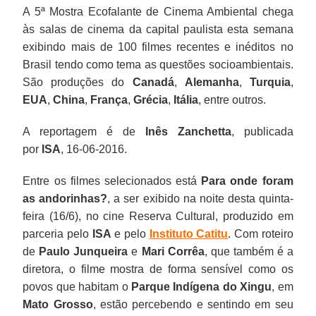
A 5ª Mostra Ecofalante de Cinema Ambiental chega
às salas de cinema da capital paulista esta semana
exibindo mais de 100 filmes recentes e inéditos no
Brasil tendo como tema as questões socioambientais.
São produções do
Canadá
,
Alemanha
,
Turquia
,
EUA
,
China
,
França
,
Grécia
,
Itália
, entre outros.
A reportagem é de
Inês Zanchetta
, publicada
por
ISA
, 16-06-2016.
Entre os filmes selecionados está
Para onde foram
as andorinhas?
, a ser exibido na noite desta quinta-
feira (16/6), no cine Reserva Cultural, produzido em
parceria pelo
ISA
e pelo
Instituto Catitu
. Com roteiro
de
Paulo Junqueira
e
Mari Corrêa
, que também é a
diretora, o filme mostra de forma sensível como os
povos que habitam o
Parque Indígena do Xingu
, em
Mato Grosso
, estão percebendo e sentindo em seu