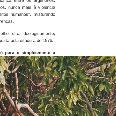
cífica entre os argentinos.
os, nunca mais à violência
reitos humanos”, misturando
renças.
hor dito, ideologicamente,
osta pela ditadura de 1976.
 é pura e simplesmente a
diferente do anterior use o
ades que enfrenta. No caso
ança” refere-se à suposta
 tema é comum ao falar de
a “ineficácia”.
dora
de 1955, houve uma