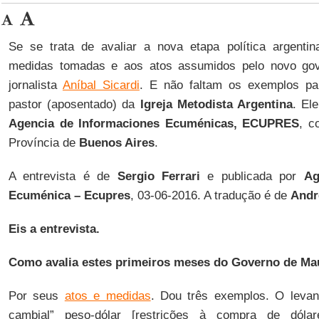
Se se trata de avaliar a nova etapa política argentin
medidas tomadas e aos atos assumidos pelo novo gove
jornalista
Aníbal Sicardi
. E não faltam os exemplos pa
pastor (aposentado) da
Igreja Metodista Argentina
. El
Agencia de Informaciones Ecuménicas, ECUPRES
, 
Província de
Buenos Aires
.
A entrevista é de
Sergio Ferrari
e publicada por
Ag
Ecuménica – Ecupres
, 03-06-2016. A tradução é de
Andr
Eis a entrevista.
Como avalia estes primeiros meses do Governo de Mau
Por seus
atos e medidas
. Dou três exemplos. O leva
cambial” peso-dólar [restrições à compra de dóla