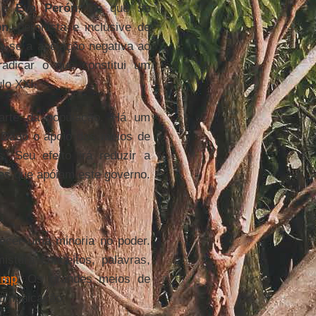
 e
Eva Perón
, ao que se
ón
, peronista e inclusive de
ra-se a apelação negativa ao
radicar o que constitui um
lo XXI.
arte da população. Há um
. Dado o apoio dos meios de
 Seu efeito irá reduzir a
es que apóiam este governo.
ecer uma minoria no poder.
stura conceitos, palavras,
ump
. Os grandes meios de
comunicação.