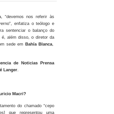
a, “devemos nos referir às
rno”, enfatiza o teólogo e
ra sentenciar o balanço do
e é, além disso, o diretor da
com sede em
Bahía Blanca
,
encia de Noticias Prensa
é Langer
.
ricio Macri?
ntamento do chamado “cepo
res] que representou uma