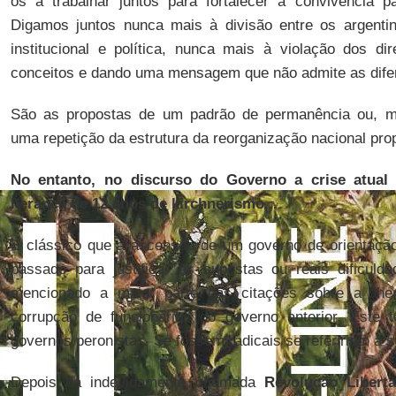
os a trabalhar juntos para fortalecer a convivência pa
Digamos juntos nunca mais à divisão entre os argentin
institucional e política, nunca mais à violação dos di
conceitos e dando uma mensagem que não admite as dife
São as propostas de um padrão de permanência ou, mel
uma repetição da estrutura da reorganização nacional prop
No entanto, no discurso do Governo a crise atual
herança de 12 anos de kirchnerismo...
É clássico que a ascensão de um governo de orientação 
passado para justificar as supostas ou reais dificuld
mencionado a maior parte das citações sobre a “her
corrupção de funcionários do governo anterior. Este
governos peronistas. Se fossem radicais se refeririam à su
Depois da indevidamente chamada
Revolução Liberta