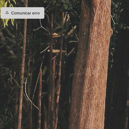
⚠️
Comunicar erro