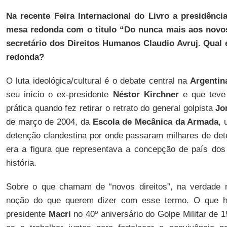
Na recente Feira Internacional do Livro a presidênc
mesa redonda com o título “Do nunca mais aos novos
secretário dos Direitos Humanos Claudio Avruj. Qual 
redonda?
O luta ideológica/cultural é o debate central na
Argentin
seu início o ex-presidente
Néstor Kirchner
e que teve
prática quando fez retirar o retrato do general golpista
Jo
de março de 2004, da
Escola de Mecânica da Armada
, 
detenção clandestina por onde passaram milhares de de
era a figura que representava a concepção de país do
história.
Sobre o que chamam de “novos direitos”, na verdade 
noção do que querem dizer com esse termo. O que h
presidente
Macri
no 40º aniversário do Golpe Militar de 