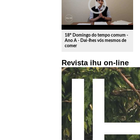
play_circle_outline
18º Domingo do tempo comum -
Ano A - Dai-lhes vós mesmos de
comer
Revista ihu on-line