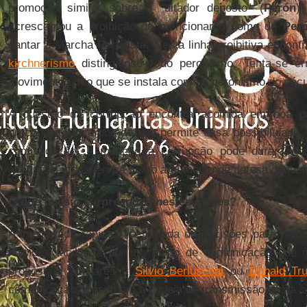
promoção similar sobre o “ditador deposto” (
Perón
)
acrescentou a proibição de mencionar o nome de
Per
cantar a Marcha Peronista. Nesta linha proibitiva encont
kirchnerismo
distinguindo-o do peronismo. Tenta-se er
movimento novo que se instala como o peronismo do sécu
A questão da corrupção encontra acolhida em boa p
preconceito incorporado que permite essa possibilidade
comunicação, a menção à corrupção pode durar anos.
aceitação, mas servirá como argumento de defesa daquel
O que mais o surpreendeu nestes meses?
A inesperada rapidez na tomada de decisões para favor
Rapidez facilitada por um plano de comunicação que mi
propostas, similares a
Silvio Berlusconi
ou
Donald Tr
comunicação constituem a cadeia de transmissão desta 