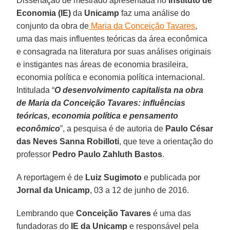
Dissertação de mestrado apresentada no
Instituto de
Economia
(IE)
da
Unicamp
faz uma análise do
conjunto da obra de
Maria da Conceição Tavares
,
uma das mais influentes teóricas da área econômica
e consagrada na literatura por suas análises originais
e instigantes nas áreas de economia brasileira,
economia política e economia política internacional.
Intitulada “
O desenvolvimento capitalista na obra
de Maria da Conceição Tavares: influências
teóricas, economia política e pensamento
econômico
”, a pesquisa é de autoria de
Paulo César
das Neves Sanna Robilloti
, que teve a orientação do
professor
Pedro Paulo Zahluth Bastos
.
A reportagem é de
Luiz Sugimoto
e publicada por
Jornal da Unicamp
, 03 a 12 de junho de 2016.
Lembrando que
Conceição
Tavares
é uma das
fundadoras do
IE da Unicamp
e responsável pela