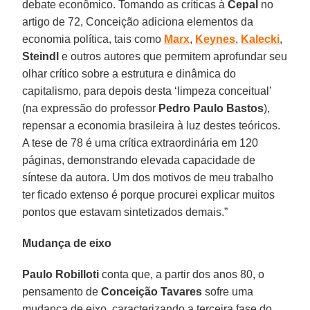
debate econômico. Tomando as críticas à
Cepal
no
artigo de 72, Conceição adiciona elementos da
economia política, tais como
Marx
,
Keynes
,
Kalecki
,
Steindl
e outros autores que permitem aprofundar seu
olhar crítico sobre a estrutura e dinâmica do
capitalismo, para depois desta ‘limpeza conceitual’
(na expressão do professor
Pedro Paulo
Bastos
),
repensar a economia brasileira à luz destes teóricos.
A tese de 78 é uma crítica extraordinária em 120
páginas, demonstrando elevada capacidade de
síntese da autora. Um dos motivos de meu trabalho
ter ficado extenso é porque procurei explicar muitos
pontos que estavam sintetizados demais.”
Mudança de eixo
Paulo
Robilloti
conta que, a partir dos anos 80, o
pensamento de
Conceição
Tavares
sofre uma
mudança de eixo, caracterizando a terceira fase do