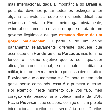
mas internacional, dada a importância do
Brasil
e,
em
profunda
militar,
portanto, devemos juntar todos os esforços e ter
artigo
fragilidade
que
alguma clarividência sobre o momento difícil que
publicado
do
foi
estamos enfrentando. Em primeiro lugar, obviamente,
por
arranjo
rapidamente
estou absolutamente convicto de que se trata de um
Folha
governista
impondo
governo ilegítimo e de que
estamos diante de um
de
e
sua
golpe parlamentar
. O perfil é de um golpe
S.
seu
hegemonia
parlamentar relativamente diferente daquele que
Paulo,03-
programa.
de
aconteceu em
Honduras
e no
Paraguai
, mas tem, no
06-
fato.
fundo, o mesmo objetivo que é, sem qualquer
2016.
alteração constitucional, sem qualquer ditadura
militar, interromper realmente o processo democrático.
É evidente que o momento é difícil porque nem toda
gente pensa como nós, essa é a primeira questão.
Por exemplo, neste momento que vos falo, meu
coração está pesado, uma colega minha da USP,
Flávia Piovesan
, que colabora comigo em um projeto
internacional, aceitou ser secretária dos Direitos