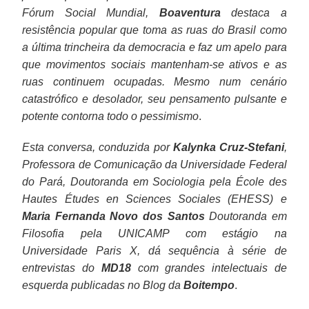
violência
que,
deixaram
a
o
chegará
caminha
de
inimigo,
deriva.
Fórum Social Mundial,
Boaventura
destaca a
contra
afastada
de
um
Exército,
assim
para
longo
que
Esta
resistência popular que toma as ruas do Brasil como
o
a
reverberar
comando
os
ao
uma
fôlego
precisará
é
a última trincheira da democracia e faz um apelo para
mesmo
presidente,
os
central.
industriais
Brasil
certa
no
continuar
uma
que movimentos sociais mantenham-se ativos e as
inimigo,
o
arcaísmos
Teria
e
atual,
condição
interior
como
das
ruas continuem ocupadas. Mesmo num cenário
que
dólar
e
sido
a
fruto
de
da
tal.
versões
catastrófico e desolador, seu pensamento pulsante e
precisará
cairia,
mazelas
assim,
burocracia
de
República
dita
O
possíveis
potente contorna todo o pessimismo
.
continuar
a
dos
por
estatal)
um
de
"nova
que
do
Esta conversa, conduzida por
Kalynka Cruz-Stefani
,
como
bolsa
novos
exemplo,
que
impressionante
juízes.
classe
veremos
vazio
Professora de Comunicação da Universidade Federal
tal.
subiria,
ocupantes
com
se
golpe
média".
agora
no
do Pará, Doutoranda em Sociologia pela École des
O
a
do
a
digladiavam
sem
será,
poder.
Hautes Études en Sciences Sociales (EHESS) e
que
sociedade
poder,
ditadura
entre
comando.
pois,
Maria Fernanda Novo dos Santos
Doutoranda em
veremos
se
minando
militar,
si
tais
Filosofia pela UNICAMP com estágio na
agora
reunificaria
a
na
constituindo
atores
Universidade Paris X, dá sequência à série de
será,
e
popularidade
qual
estruturas
se
entrevistas do
MD18
com grandes intelectuais de
pois,
voltaríamos
de
setores
de
digladiando
esquerda publicadas no Blog da
Boitempo
.
tais
a
um
do
poder
entre
atores
uma
governo
empresariado
paralelas
si