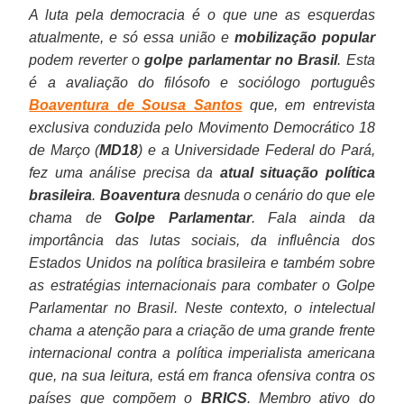
comum
como
e
de
conheceu.
claramente
A
não
os
sócio
decisório
próprios
inimigo
são
A luta pela democracia é o que une as esquerdas
é
a
o
gravações
concebido
Estrutura
era
conflitos
mais
nacional,
interesses.
externo,
apenas
atualmente, e só essa união e
mobilização popular
o
que
judiciário
que
que
e
uma
internos
novo
ganhando
Por
a
um
podem reverter o
golpe parlamentar no Brasil
. Esta
mesmo
estamos
para
provocaram
recebe
a
totalidade
quando
(o
um
fim,
saber,
jogo
é a avaliação do filósofo e sociólogo português
inimigo
a
a
a
a
Prática
orgânica
necessário.
PT)
protagonismo
a
a
de
Boaventura de Sousa Santos
que, em entrevista
externo,
ver.
criação
queda
anuência
do
e
Agora,
para
e
igreja
esquerda
força
exclusiva conduzida pelo Movimento Democrático 18
a
A
de
de
de
Nacional-
homogênea.
imagine
tentar,
autonomia
evangélica
no
no
de Março (
MD18
) e a Universidade Federal do Pará,
saber,
narrativa
uma
dois
vários
Socialismo",
Antes,
uma
como
nunca
conservadora,
poder.
interior
fez uma análise precisa da
atual situação política
a
hegemônica
pacificação
ministros
atores
de
ele
situação
disse
visto.
cuja
O
de
brasileira
.
Boaventura
desnuda o cenário do que ele
esquerda
antes
artificial
em
políticos
Franz
era
como
singelamente
Não
influência
que
um
chama de
Golpe Parlamentar
. Fala ainda da
no
do
do
menos
com
Neumann.
composto
essa
o
foram
na
os
golpe
importância das lutas sociais, da influência dos
poder.
processo
cenário
de
interesses
de,
sem
senhor
poucos
política
une
sem
Estados Unidos na política brasileira e também sobre
O
de
político
um
em
ao
a
Romero
os
brasileira
é
comando
as estratégias internacionais para combater o Golpe
que
impeachment
nacional.
mês,
comum
menos,
figura
Jucá,
que
é
a
e
Parlamentar no Brasil. Neste contexto, o intelectual
os
de
setores
dispostos
quatro
do
"estancar
denunciaram
fruto
violência
de
chama a atenção para a criação de uma grande frente
une
Dilma
da
a
grupos
mediador
a
que
de
contra
um
internacional contra a política imperialista americana
é
Rousseff
imprensa
se
(o
universal.
sangria".
o
trabalho
o
país
que, na sua leitura, está em franca ofensiva contra os
a
era
não
submeter
partido,
Você
Brasil
ideológico
mesmo
à
países que compõem o
BRICS
. Membro ativo do