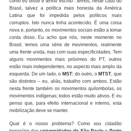
como eu disse e tenho escrito : temos, neste caso do
Brasil, talvez a política mais honesta da América
Latina que foi impedida pelos políticos mais
corruptos. Isto nunca tinha acontecido. É uma coisa
nova e, portanto, os movimentos sociais estão a tomar
conta disso. Eu acho que nós, neste momento no
Brasil, temos uma série de movimentos, realmente
uma frente unida, mas com suas especificidades. Tem
alguns movimentos mais próximos do PT, outros
estão mais independentes, no aspecto mais amplo da
esquerda. De um lado, o
MST
; do outro, o
MTST
, que
são distintos – eu, aliás, trabalho com ambos. Estão
nesta frente também os movimentos quilombolas, os
movimentos indígenas; todos estão muito ativos. E eu
penso que, para efeito internacional e interno, esta
mobilização deve se manter.
Qual é o nosso problema? Como sou cidadão
honorário das
universidades de São Paulo
e
Porto