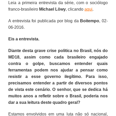
Leia a primeira entrevista da série, com o sociólogo
se
certa
que
nacional,
que
para
franco-brasileiro
Michael Löwy
, clicando
aqui
.
digladiando
normalidade.
começou
do
entravam
impor
entre
em
latifúndio,
continuamente
sua
A entrevista foi publicada por blog da
Boitempo
, 02-
si
baixa.
da
em
hegemonia.
06-2016.
para
A
igreja
choque.
impor
quantidade
conservadora
Eis a entrevista.
sua
de
e
hegemonia”,
medidas
da
Diante desta grave crise politica no Brasil, nós do
escreve
anunciadas
imprensa
MD18, assim como cada brasileiro engajado
Vladimir
e
organizaram
contra o golpe, buscamos entender quais
Safatle,
revogadas
seus
ferramentas podem nos ajudar a pensar como
professor
em
interesses
resistir a esse governo ilegítimo. Para isso,
do
menos
em
precisamos entender a partir de diversos pontos
Departamento
de
comum
de vista este cenário. O senhor, que se dedica há
de
um
submetendo-
muitos anos a refletir sobre o Brasil, poderia nos
Filosofia
dia
se
dar a sua leitura deste quadro geral?
da
demonstra
ao
Estamos envolvidos em uma luta não só nacional,
USP,
a
comando