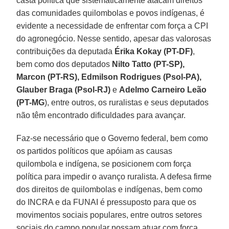
casta política que sistematicamente atacam direitos
das comunidades quilombolas e povos indígenas, é
evidente a necessidade de enfrentar com força a CPI
do agronegócio. Nesse sentido, apesar das valorosas
contribuições da deputada
Érika Kokay (PT-DF)
,
bem como dos deputados
Nilto Tatto (PT-SP),
Marcon (PT-RS), Edmilson Rodrigues (Psol-PA),
Glauber Braga (Psol-RJ)
e
Adelmo Carneiro Leão
(PT-MG
), entre outros, os ruralistas e seus deputados
não têm encontrado dificuldades para avançar.
Faz-se necessário que o Governo federal, bem como
os partidos políticos que apóiam as causas
quilombola e indígena, se posicionem com força
política para impedir o avanço ruralista. A defesa firme
dos direitos de quilombolas e indígenas, bem como
do INCRA e da FUNAI é pressuposto para que os
movimentos sociais populares, entre outros setores
sociais do campo popular possam atuar com força