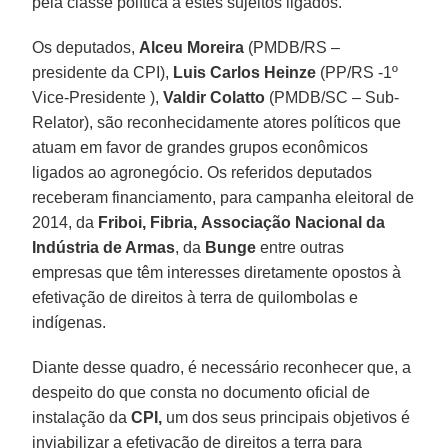
pela classe política a estes sujeitos ligados.
Os deputados,
Alceu Moreira
(PMDB/RS –
presidente da CPI),
Luis Carlos Heinze
(PP/RS -1º
Vice-Presidente ),
Valdir Colatto
(PMDB/SC – Sub-
Relator), são reconhecidamente atores políticos que
atuam em favor de grandes grupos econômicos
ligados ao agronegócio. Os referidos deputados
receberam financiamento, para campanha eleitoral de
2014, da
Friboi, Fibria,
Associação Nacional da
Indústria de Armas
, da
Bunge
entre outras
empresas que têm interesses diretamente opostos à
efetivação de direitos à terra de quilombolas e
indígenas.
Diante desse quadro, é necessário reconhecer que, a
despeito do que consta no documento oficial de
instalação da
CPI,
um dos seus principais objetivos é
inviabilizar a efetivação de direitos a terra para