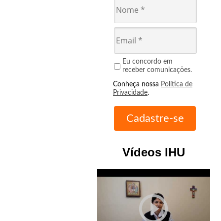
Eu concordo em
receber comunicações.
Conheça nossa
Política de
Privacidade
.
Vídeos IHU
play_circle_outline