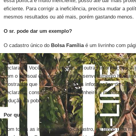
essa política é muito ineficiente, posso até dar mais prot
eficiente. Para corrigir a ineficiência, precisa mudar a pol
mesmos resultados ou até mais, porém gastando menos.
O sr. pode dar um exemplo?
O cadastro único do
Bolsa Família
é um livrinho com pá
Tem mais de 100 perguntas. E o que você usa para dar o 
declarada. Você descarta todas as outras informações. A 
com o pessoal da secretaria de Desenvolvimento Humano,
mostrando que se eu usar todas as informações do cadast
declarada, consigo, com 15% de dinheiro a menos, ter 
redução da pobreza.
Por quê?
Com todas as informações do cadastro, eu tenho uma melh