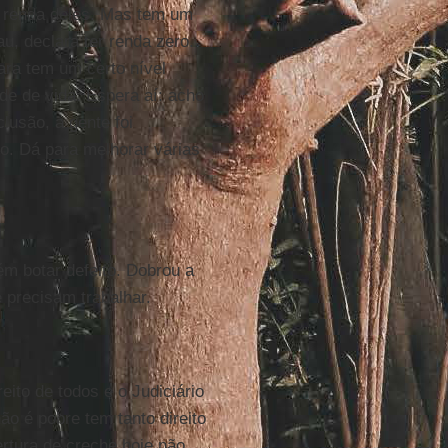
a renda deles. Mas tem um
u, declara ter renda zero.
ara tem um certo nível
e de vida. Espera aí: acho
lusão, a gente foi
ro. Dá para melhorar várias
m botar defeito. Dobrou a
 precisam trabalhar.
eito de todos e o Judiciário
ão é pobre tem tanto direito
rtura de creche hoje não