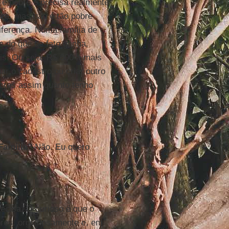
m é pobre e precisa realmente
bre, mas não é tão pobre
iferença. Numa família de
 do que de fato ganha,
is. Ou seja: R$ 600 a mais
ar o cadastro ou criar outro
obres assim quanto tenho
Família
? Não. Eu quero
ecisa. O curioso é que o
bres, orgulhosamente e, em