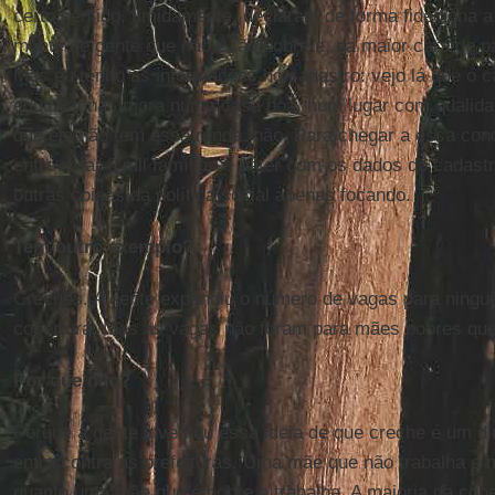
certo sentido, timidamente, declaram de forma fidedigna 
monte de gente que não é tão pobre e, na maior cara de pa
Mas eu tenho as informações no cadastro: vejo lá que o c
educacional, mora numa casa boa, num lugar com qualidad
que ele não tem essa renda, não. Para chegar a essa conc
entrevistar 8 mil famílias e bater com os dados do cadast
outras coisas da política social apenas focando.
Tem outro exemplo?
Creches. A gente expandiu o número de vagas para ningué
cobertura. Mas as vagas não foram para mães pobres que
Por que não?
Porque a gente inventou essa ideia de que creche é um dir
entra contra as prefeituras. Uma mãe que não trabalha e n
quanto uma mãe que é pobre e trabalha. A maioria da cobe