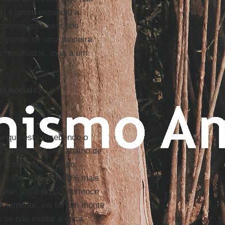
a, a gente expandiu a
 fizemos isso sem nos
 Expandir de uma maneira
z resultados, mas a um
as sociais?
te que está recebendo o
i perder. Nesse trabalho de
 pobre vai sair ileso,
nce aos 40%, até 50% mais
lamar, você já não pertence
Obviamente, vai ter um monte
 se não mudar a ótica.