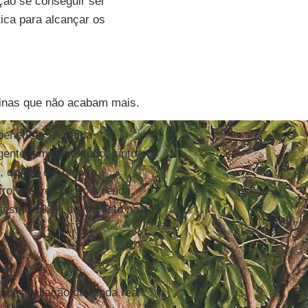
eção se conseguir ser
ítica para alcançar os
ginas que não acabam mais.
benefício? A renda
gente tem um estudo, junto
 do Rio de Janeiro,
ro, em vez de só a renda
o mesmo 100% de impacto na
or avaliação da renda real