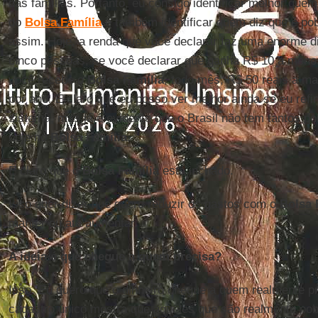
das famílias. Portanto, eu consigo identificar melhor que
do
Bolsa Família
e também identificar quem diz que é po
assim. Hoje, a renda que você declarar faz uma enorme d
cinco pessoas, se você declarar que ganha R$ 10 a menos
você recebe o
Bolsa Família
, todo mês, R$ 50 reais a ma
por ano. É claro que eu posso ver melhor ainda se eu refin
sistema, mas já é evidente que o Brasil não tem tantos p
hoje no
Bolsa Família
.
É claro que o
Bolsa Família
está inchado.
Isso quer dizer que quero reduzir os gastos com o
Bolsa 
manter ou até aumentar.
A ideia é que chegue a quem precisa?
Isso. Eu quero que o dinheiro chegue a quem realmente pr
cadastro único mostra que aqueles que são realmente po