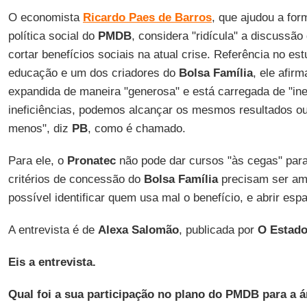
O economista
Ricardo Paes de Barros
, que ajudou a for
política social do
PMDB
, considera "ridícula" a discussão 
cortar benefícios sociais na atual crise. Referência no es
educação e um dos criadores do
Bolsa Família
, ele afirm
expandida de maneira "generosa" e está carregada de "inefi
ineficiências, podemos alcançar os mesmos resultados ou
menos", diz
PB
, como é chamado.
Para ele, o
Pronatec
não pode dar cursos "às cegas" par
critérios de concessão do
Bolsa Família
precisam ser amp
possível identificar quem usa mal o benefício, e abrir es
A entrevista é de
Alexa Salomão
, publicada por
O Estado
Eis a entrevista.
Qual foi a sua participação no plano do PMDB para a á