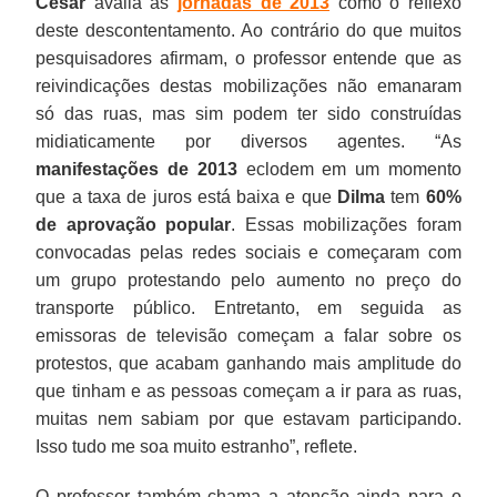
César
avalia as
jornadas de 2013
como o reflexo
deste descontentamento. Ao contrário do que muitos
pesquisadores afirmam, o professor entende que as
reivindicações destas mobilizações não emanaram
só das ruas, mas sim podem ter sido construídas
midiaticamente por diversos agentes. “As
manifestações de 2013
eclodem em um momento
que a taxa de juros está baixa e que
Dilma
tem
60%
de aprovação popular
. Essas mobilizações foram
convocadas pelas redes sociais e começaram com
um grupo protestando pelo aumento no preço do
transporte público. Entretanto, em seguida as
emissoras de televisão começam a falar sobre os
protestos, que acabam ganhando mais amplitude do
que tinham e as pessoas começam a ir para as ruas,
muitas nem sabiam por que estavam participando.
Isso tudo me soa muito estranho”, reflete.
O professor também chama a atenção ainda para o