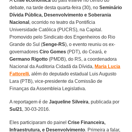
A
crise econômica
do país esteve no centro do
debate, na tarde desta quarta-feira (30), no
Seminário
Dívida Pública, Desenvolvimento e Soberania
Nacional
, ocorrido no teatro da Pontifícia
Universidade Católica (PUCRS), na Capital.
Promovido pelo Sindicato dos Engenheiros do Rio
Grande do Sul (
Senge-RS
), o evento reuniu os ex-
governadores
Ciro Gomes
(PDT), do Ceará, e
Germano Rigotto
(PMDB), do RS, a coordenadora
Nacional da Auditoria Cidadã da Dívida,
Maria Lucia
Fattorelli
, além do deputado estadual Luis Augusto
Lara (PTB), vice-presidente da Comissão de
Finanças da Assembleia Legislativa.
A reportagem é de
Jaqueline Silveira
, publicada por
Sul21
, 30-03-2016.
Eles participaram do painel
Crise Financeira,
Infraestrutura, e Desenvolvimento
. Primeira a falar,